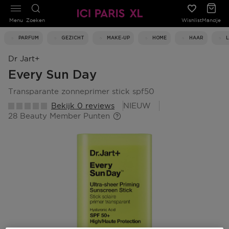
Menu
Zoeken
Wishlist
Mandje
PARFUM
GEZICHT
MAKE-UP
HOME
HAAR
Dr Jart+
Every Sun Day
transparante zonneprimer stick spf50
Bekijk 0 reviews
NIEUW
28 Beauty Member Punten