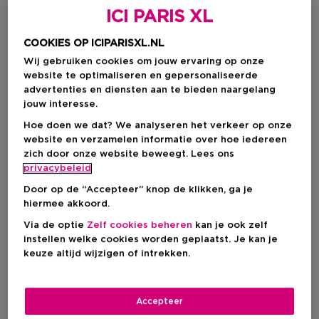
ICI PARIS XL
COOKIES OP ICIPARISXL.NL
Wij gebruiken cookies om jouw ervaring op onze
website te optimaliseren en gepersonaliseerde
advertenties en diensten aan te bieden naargelang
jouw interesse.
Hoe doen we dat? We analyseren het verkeer op onze
website en verzamelen informatie over hoe iedereen
zich door onze website beweegt. Lees ons
Kies je formaat
privacybeleid
19 G
Op voorraad
Door op de “Accepteer” knop de klikken, ga je
hiermee akkoord.
19 G
Via de optie
Zelf cookies beheren
kan je ook zelf
€ 28,00
instellen welke cookies worden geplaatst. Je kan je
keuze altijd wijzigen of intrekken.
€ 28,00
Accepteer