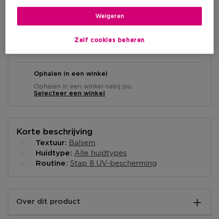
IN WINKELMANDJE
Weigeren
Levering aan huis
Zelf cookies beheren
-
Op voorraad
Ophalen in een winkel
Ophalen in een winkel nabij jou.
Selecteer een winkel
Korte beschrijving
Balsem
Textuur
Alle huidtypes
Huidtype
Stap 8 UV-bescherming
Routine
Over dit product