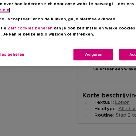
ie over hoe iedereen zich door onze website beweegt. Lees ons
eleid
de “Accepteer” knop de klikken, ga je hiermee akkoord.
ptie
Zelf cookies beheren
kan je ook zelf instellen welke cookie
. Je kan je keuze altijd wijzigen of intrekken.
Levering aan huis
-
Op voorraad
kies beheren
Weigeren
Acc
Ophalen in een wink
Ophalen in een winkel 
Selecteer een winke
Korte beschrijvi
Lotion
Textuur
Alle hu
Huidtype
Stap 2 t
Routine