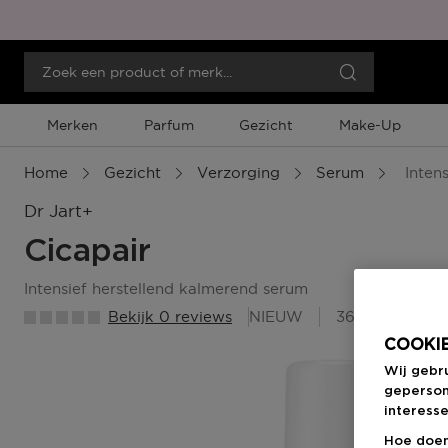
Merken
Parfum
Gezicht
Make-Up
Home
Gezicht
Verzorging
Serum
Intens
Dr Jart+
Cicapair
intensief herstellend kalmerend serum
Bekijk 0 reviews
NIEUW
36 Beauty Me
COOKIE
Wij gebr
geperson
interesse
Hoe doen