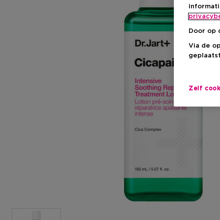
informat
privacyb
Door op 
Via de o
geplaatst
Zelf coo