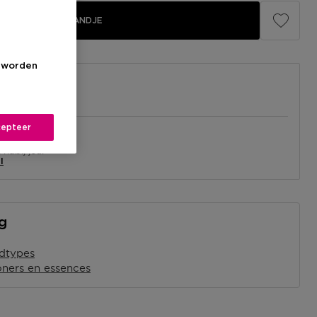
IN WINKELMANDJE
s worden
epteer
el
nabij jou.
l
ng
idtypes
oners en essences