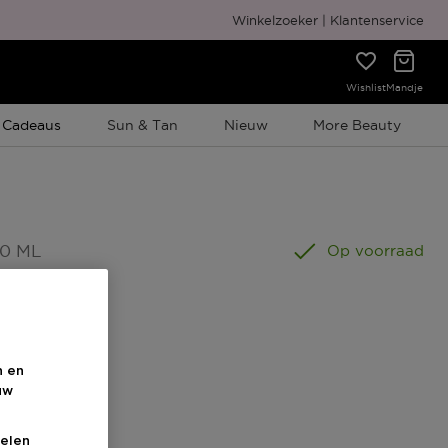
Gratis cadeauverpakking
Winkelzoeker
Klantenservice
Wishlist
Mandje
e Promotie
 Cadeaus
Sun & Tan
Nieuw
More Beauty
50 ML
Op voorraad
n en
uw
elen