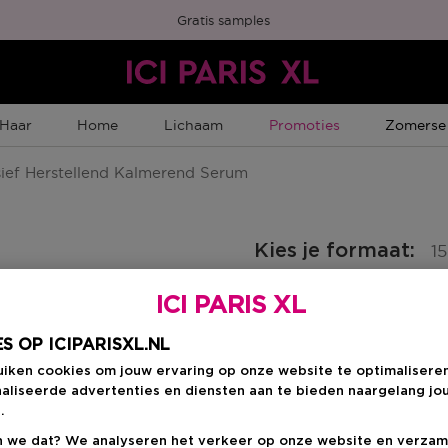
Gratis samples
Tijdelijke Promotie
Tijdelijk
Haar
Home
Lichaam
Promoties
Zomerse
ief Herstellend Kalmerend Serum
Kies je formaat
:
1
ICI PARIS XL
150 ML
mber Punten
€ 36,00
S OP ICIPARISXL.NL
uiken cookies om jouw ervaring op onze website te optimalisere
€ 36,00
aliseerde advertenties en diensten aan te bieden naargelang jo
.
 we dat? We analyseren het verkeer op onze website en verzam