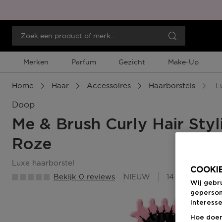
Merken
Parfum
Gezicht
Make-Up
Home
Haar
Accessoires
Haarborstels
Lu
Doop
Me & Brush Curly Hair Styl
Roze
luxe haarborstel
COOKIE
Bekijk 0 reviews
NIEUW
14 Beauty Mem
Wij gebr
geperson
interesse
Hoe doen