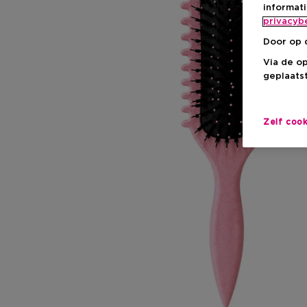
informat
privacyb
Door op 
Via de o
geplaatst
Zelf coo