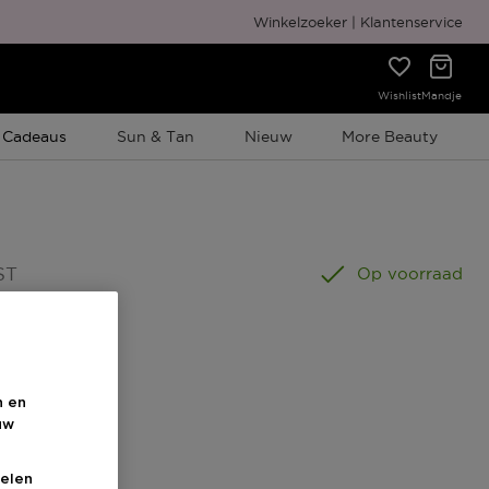
Gratis cadeauverpakking
Winkelzoeker
Klantenservice
Wishlist
Mandje
e Promotie
 Cadeaus
Sun & Tan
Nieuw
More Beauty
ST
Op voorraad
n en
uw
elen