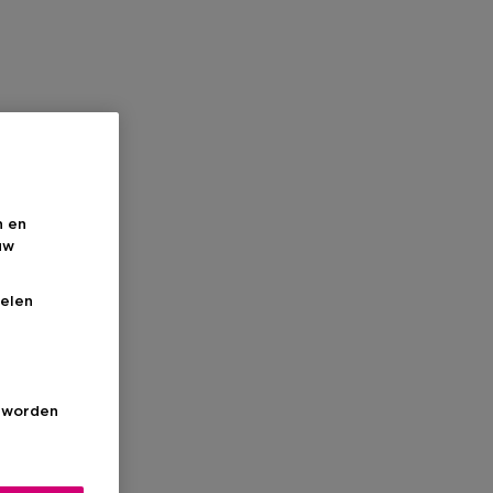
n en
uw
elen
s worden