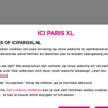
ICI PARIS XL
S OP ICIPARISXL.NL
uiken cookies om jouw ervaring op onze website te optimalisere
aliseerde advertenties en diensten aan te bieden naargelang jo
.
 we dat? We analyseren het verkeer op onze website en verzam
ie over hoe iedereen zich door onze website beweegt. Lees ons
eleid
de “Accepteer” knop de klikken, ga je hiermee akkoord.
ptie
Zelf cookies beheren
kan je ook zelf instellen welke cookie
. Je kan je keuze altijd wijzigen of intrekken.