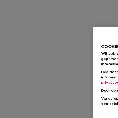
COOKIE
Wij gebr
geperson
interesse
Hoe doen
informat
privacyb
Door op 
Via de o
geplaatst