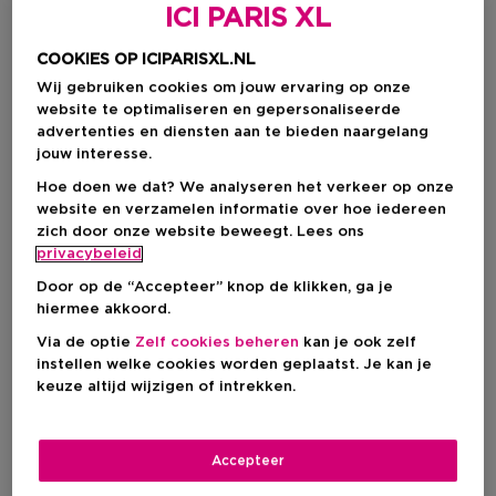
ICI PARIS XL
COOKIES OP ICIPARISXL.NL
Wij gebruiken cookies om jouw ervaring op onze
website te optimaliseren en gepersonaliseerde
advertenties en diensten aan te bieden naargelang
jouw interesse.
Hoe doen we dat? We analyseren het verkeer op onze
website en verzamelen informatie over hoe iedereen
zich door onze website beweegt. Lees ons
privacybeleid
Door op de “Accepteer” knop de klikken, ga je
hiermee akkoord.
Kies je formaat
Via de optie
Zelf cookies beheren
kan je ook zelf
instellen welke cookies worden geplaatst. Je kan je
150 ML
Op voorraad
keuze altijd wijzigen of intrekken.
150 ML
€ 53,80
Accepteer