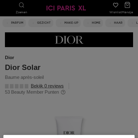
Zoeken
Wishlist
Mandje
PARFUM
GEZICHT
MAKE-UP
HOME
HAAR
Dior
Dior Solar
baume après-soleil
Bekijk 0 reviews
53 Beauty Member Punten