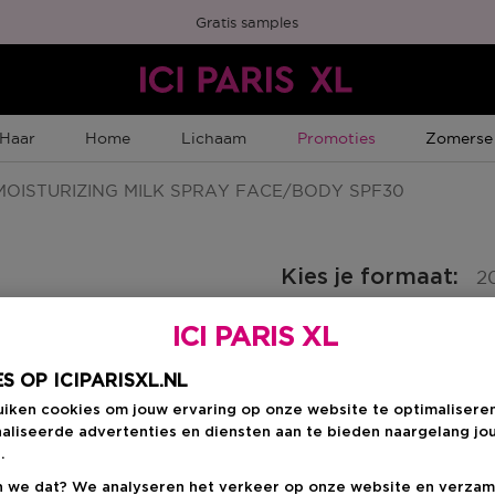
Gratis samples
Tijdelijke Promotie
Tijdelijk
Haar
Home
Lichaam
Promoties
Zomerse
OISTURIZING MILK SPRAY FACE/BODY SPF30
Kies je formaat
:
2
ICI PARIS XL
200 ML
en
€ 38,00
S OP ICIPARISXL.NL
uiken cookies om jouw ervaring op onze website te optimalisere
€ 38,00
aliseerde advertenties en diensten aan te bieden naargelang jo
.
 we dat? We analyseren het verkeer op onze website en verzam