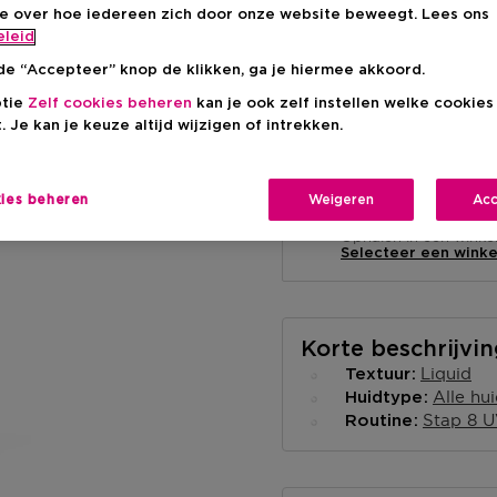
ie over hoe iedereen zich door onze website beweegt. Lees ons
eleid
de “Accepteer” knop de klikken, ga je hiermee akkoord.
ptie
Zelf cookies beheren
kan je ook zelf instellen welke cookie
. Je kan je keuze altijd wijzigen of intrekken.
Levering aan huis
-
Op voorraad
kies beheren
Weigeren
Acc
Ophalen in een wink
Ophalen in een winkel 
Selecteer een winke
Korte beschrijvi
Liquid
Textuur
Alle hu
Huidtype
Stap 8 
Routine