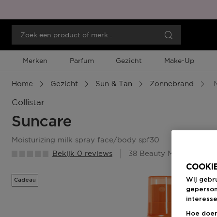
Merken
Parfum
Gezicht
Make-Up
Home
Gezicht
Sun & Tan
Zonnebrand
M
Collistar
Suncare
moisturizing milk spray face/body spf30
Bekijk 0 reviews
38 Beauty Member Punt
COOKIE
Wij gebr
Cadeau
geperson
interesse
Hoe doen