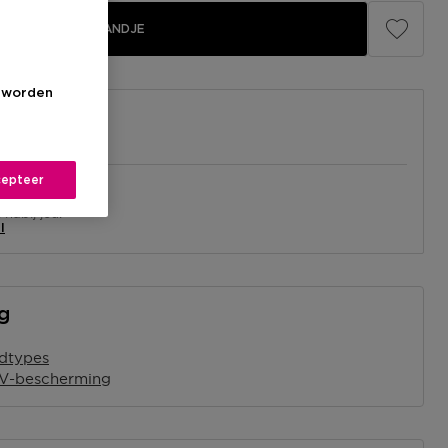
IN WINKELMANDJE
s worden
epteer
el
nabij jou.
l
ng
idtypes
UV-bescherming