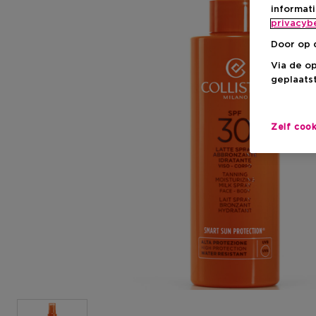
informat
privacyb
Door op 
Via de o
geplaatst
Zelf coo