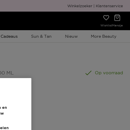
Gratis cadeauverpakking
Winkelzoeker
Klantenservice
Wishlist
Mandje
e Promotie
 Cadeaus
Sun & Tan
Nieuw
More Beauty
00 ML
Op voorraad
n en
uw
elen