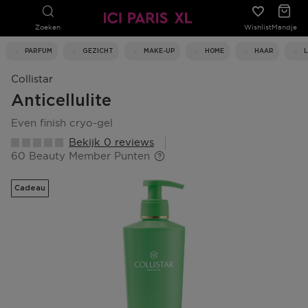
Zoeken
Wishlist
Mandje
PARFUM
GEZICHT
MAKE-UP
HOME
HAAR
Collistar
Anticellulite
even finish cryo-gel
Bekijk 0 reviews
60 Beauty Member Punten
Cadeau