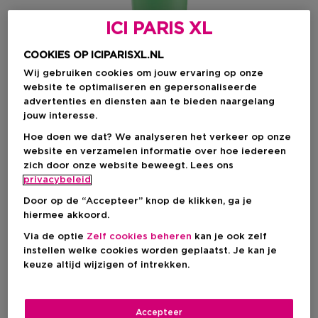
ICI PARIS XL
COOKIES OP ICIPARISXL.NL
Wij gebruiken cookies om jouw ervaring op onze
website te optimaliseren en gepersonaliseerde
advertenties en diensten aan te bieden naargelang
jouw interesse.
Hoe doen we dat? We analyseren het verkeer op onze
website en verzamelen informatie over hoe iedereen
Kies je formaat
zich door onze website beweegt. Lees ons
privacybeleid
400 ML
Op voorraad
Door op de “Accepteer” knop de klikken, ga je
hiermee akkoord.
400 ML
€ 60,00
Via de optie
Zelf cookies beheren
kan je ook zelf
instellen welke cookies worden geplaatst. Je kan je
keuze altijd wijzigen of intrekken.
€ 60,00
Accepteer