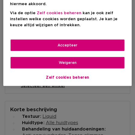
Kortingsprijs
€ 22,50
hiermee akkoord.
Productprijs
€ 30,00
-25%
Via de optie
Zelf cookies beheren
kan je ook zelf
instellen welke cookies worden geplaatst. Je kan je
keuze altijd wijzigen of intrekken.
IN WINKELMANDJE
Accepteer
Levering aan huis
-
Op voorraad
Weigeren
Ophalen in een winkel
Zelf cookies beheren
Ophalen in een winkel nabij jou.
Selecteer een winkel
Korte beschrijving
Liquid
Textuur
Alle huidtypes
Huidtype
Behandeling van huidaandoeningen