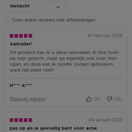
resultaten zonder irritatie. Getest op allergieën. 100%
Geslacht
parfumvrij.
Ga naar meer info en FAQ’s over levering.
Toon enkel reviews met afbeeldingen
Retourneren
Terugsturen
19 februari 2018
Na ontvangst van jouw bestelling producten heb je 14
Aanrader!
dagen om deze (gedeeltelijk) terug te sturen of te
herroepen. Na de herroeping heb je dan nog eens 14
Dit product kan ik u zeker aanraden, ik doe tonic
dagen de tijd om de producten te retourneren. Om
op mijn gezicht, maar ga eigenlijk ook over mijn
jouw bestelling te herroepen, kun je contact met ons
ogen, en deze kan ik zonder zorgen gebruiken,
opnemen of gebruikmaken van een
modelformulier
want het piekt niet!!
voor herroeping
.
H**** A****
Omruilen of terugbrengen in de winkel
Je mag het product ook terugbrengen of omruilen in
Misbruik melden
(1)
(0)
een winkel bij jou in de buurt. Hiervoor hoef je geen
retourformulier in te vullen. Neem wel je
orderbevestiging mee.
04 januari 2018
Ga naar meer info en FAQ’s over retourneren.
pas op als je gevoelig bent voor acne