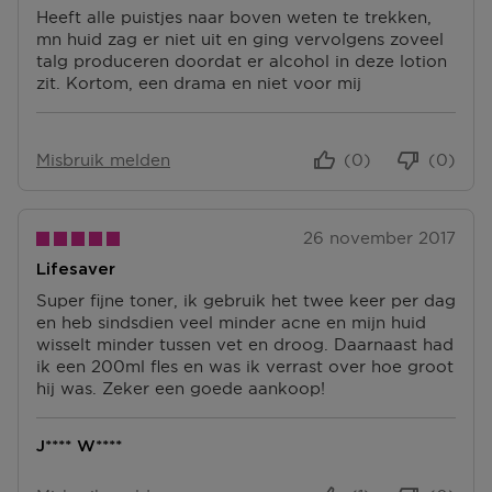
Meer vragen rond bestellen? Die vind je op onze FAQ
Heeft alle puistjes naar boven weten te trekken,
pagina.
mn huid zag er niet uit en ging vervolgens zoveel
talg produceren doordat er alcohol in deze lotion
zit. Kortom, een drama en niet voor mij
Misbruik melden
(0)
(0)
26 november 2017
Lifesaver
Super fijne toner, ik gebruik het twee keer per dag
en heb sindsdien veel minder acne en mijn huid
wisselt minder tussen vet en droog. Daarnaast had
ik een 200ml fles en was ik verrast over hoe groot
hij was. Zeker een goede aankoop!
J**** W****