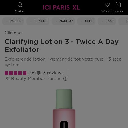
Zoeken
Wishlist
Mandje
PARFUM
GEZICHT
MAKE-UP
HOME
HAAR
Clinique
Clarifying Lotion 3 - Twice A Day
Exfoliator
exfoliërende lotion - gemengde tot vette huid - 3-step
system
Bekijk 3 reviews
22 Beauty Member Punten