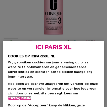
ICI PARIS XL
COOKIES OP ICIPARISXL.NL
Wij gebruiken cookies om jouw ervaring op onze
Kies je formaat
website te optimaliseren en gepersonaliseerde
advertenties en diensten aan te bieden naargelang
200 ML
Op voorraad
jouw interesse.
Hoe doen we dat? We analyseren het verkeer op onze
200 ML
400 ML
website en verzamelen informatie over hoe iedereen
Kortingsprijs
Kortingsprijs
€ 22,50
€ 36,75
zich door onze website beweegt. Lees ons
Productprijs
Productprijs
€ 30,00
€ 49,00
privacybeleid
Door op de “Accepteer” knop de klikken, ga je