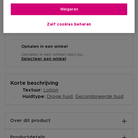
IN WINKELMANDJE
Weigeren
Levering aan huis
Zelf cookies beheren
-
Op voorraad
Ophalen in een winkel
Ophalen in een winkel nabij jou.
Selecteer een winkel
Korte beschrijving
Lotion
Textuur
Droge huid
Gecombineerde huid
Huidtype
Over dit product
Exfoliatie is een essentiële stap voor een gezonde
Productdetails
huid. Ontwikkeld door dermatologen, verwijderen de