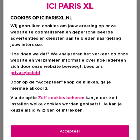
ICI PARIS XL
COOKIES OP ICIPARISXL.NL
Wij gebruiken cookies om jouw ervaring op onze
website te optimaliseren en gepersonaliseerde
advertenties en diensten aan te bieden naargelang
jouw interesse.
Hoe doen we dat? We analyseren het verkeer op onze
website en verzamelen informatie over hoe iedereen
zich door onze website beweegt. Lees ons
Kies je formaat
privacybeleid
Door op de “Accepteer” knop de klikken, ga je
60 ML
Op voorraad
hiermee akkoord.
60 ML
Via de optie
Zelf cookies beheren
kan je ook zelf
€ 13,00
instellen welke cookies worden geplaatst. Je kan je
keuze altijd wijzigen of intrekken.
€ 13,00
Accepteer