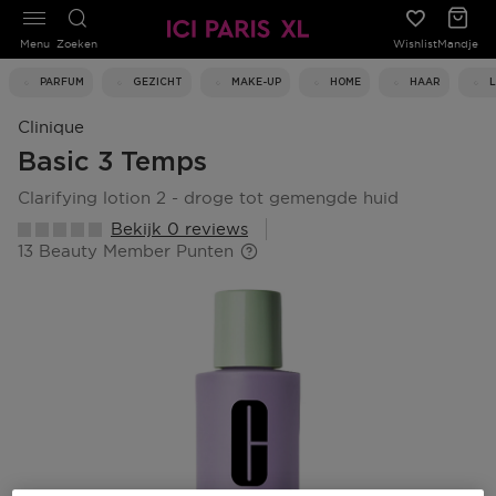
Menu
Zoeken
Wishlist
Mandje
PARFUM
GEZICHT
MAKE-UP
HOME
HAAR
Clinique
Basic 3 Temps
clarifying lotion 2 - droge tot gemengde huid
Bekijk 0 reviews
13 Beauty Member Punten