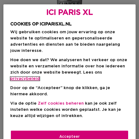
ICI PARIS XL
COOKIES OP ICIPARISXL.NL
Wij gebruiken cookies om jouw ervaring op onze
website te optimaliseren en gepersonaliseerde
advertenties en diensten aan te bieden naargelang
jouw interesse.
Hoe doen we dat? We analyseren het verkeer op onze
website en verzamelen informatie over hoe iedereen
zich door onze website beweegt. Lees ons
privacybeleid
Kies je formaat
Door op de “Accepteer” knop de klikken, ga je
hiermee akkoord.
100 ML
Op voorraad
Via de optie
Zelf cookies beheren
kan je ook zelf
instellen welke cookies worden geplaatst. Je kan je
100 ML
keuze altijd wijzigen of intrekken.
€ 50,00
€ 50,00
Accepteer