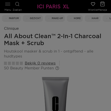
Menu
Zoeken
Wishlist
Mandje
PARFUM
GEZICHT
MAKE-UP
HOME
HAAR
Clinique
All About Clean™ 2-In-1 Charcoal
Mask + Scrub
houtskool masker & scrub in 1 - ontgiftend - alle
huidtypes
Bekijk 0 reviews
50 Beauty Member Punten