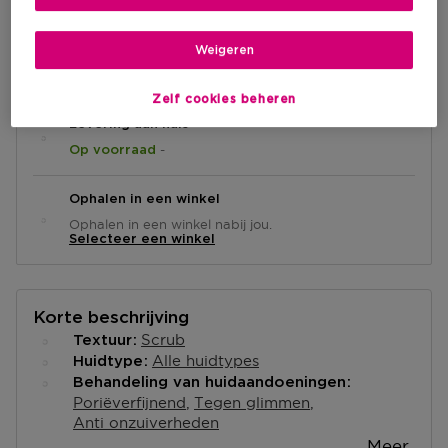
IN WINKELMANDJE
Weigeren
Zelf cookies beheren
Levering aan huis
-
Op voorraad
Ophalen in een winkel
Ophalen in een winkel nabij jou.
Selecteer een winkel
Korte beschrijving
Scrub
Textuur
Alle huidtypes
Huidtype
Behandeling van huidaandoeningen
Poriëverfijnend
Tegen glimmen
Anti onzuiverheden
Meer