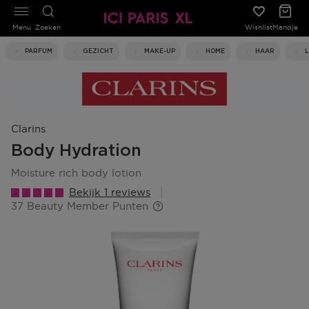
Menu
Zoeken
Wishlist
Mandje
PARFUM
GEZICHT
MAKE-UP
HOME
HAAR
Clarins
Body Hydration
moisture rich body lotion
Bekijk 1 reviews
37 Beauty Member Punten