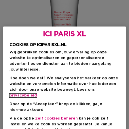
ICI PARIS XL
COOKIES OP ICIPARISXL.NL
Wij gebruiken cookies om jouw ervaring op onze
website te optimaliseren en gepersonaliseerde
advertenties en diensten aan te bieden naargelang
jouw interesse.
Hoe doen we dat? We analyseren het verkeer op onze
website en verzamelen informatie over hoe iedereen
Kies je formaat
zich door onze website beweegt. Lees ons
privacybeleid
200 ML
Op voorraad
Door op de “Accepteer” knop de klikken, ga je
hiermee akkoord.
200 ML
400 ML
Kortingsprijs
Kortingsprijs
€ 37,50
€ 52,50
Via de optie
Zelf cookies beheren
kan je ook zelf
Productprijs
Productprijs
€ 50,00
€ 70,00
instellen welke cookies worden geplaatst. Je kan je