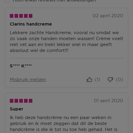
Retourneren
Terugsturen
02 april 2020
Na ontvangst van jouw bestelling producten heb je 14
Clarins handcreme
dagen om deze (gedeeltelijk) terug te sturen of te
herroepen. Na de herroeping heb je dan nog eens 14
Lekkere zachte Handcreme, vooral nu omdat we
dagen de tijd om de producten te retourneren. Om
zo vaak onze handen moeten wassen! Crème voelt
jouw bestelling te herroepen, kun je contact met ons
niet vet aan en trekt lekker snel in maar geeft
opnemen of gebruikmaken van een
modelformulier
absoluut wel de comfort!!!
voor herroeping
.
S**** K****
Omruilen of terugbrengen in de winkel
Je mag het product ook terugbrengen of omruilen in
Misbruik melden
(1)
(0)
een winkel bij jou in de buurt. Hiervoor hoef je geen
retourformulier in te vullen. Neem wel je
orderbevestiging mee.
01 april 2020
Ga naar meer info en FAQ’s over retourneren.
Super
Meer vragen rond bestellen? Die vind je op onze FAQ
Ik heb deze handcrème nu een paar weken in
pagina.
gebruik en ik moet zeggen dat dit de beste
handcrème is die ik tot nu toe heb gehad. Het is