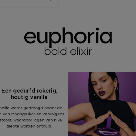
, ALPHA-ISOMETHYL
ATE, BETA-
 SANTALOL, BENZYL
ALCOHOL, EXT. VIOLET
in één van onze winkels
ens het bestellen in jouw
25,- gratis. Daarnaast
elling na 1 uur klaar in
?
 Ben je niet thuis? De
 PostNL-punt.
Deze kun je op vertoon
Een gedurfd rokerig,
houtig vanille
anille wordt gedroogd onder de
n van Madagaskar en vervolgens
etoast, waardoor lagen van rijke
diepte worden onthuld.