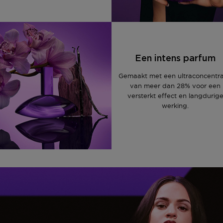
 dagen om deze
erroeping heb je dan nog
Om jouw bestelling te
kmaken van een
Een intens parfum
 winkel bij jou in de
Gemaakt met een ultraconcentra
n. Neem wel je
van meer dan 28% voor een
versterkt effect en langdurig
werking.
agina.