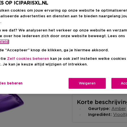
Productprijs
€ 75,00
-20%
S OP ICIPARISXL.NL
uiken cookies om jouw ervaring op onze website te optimalisere
aliseerde advertenties en diensten aan te bieden naargelang jo
.
 we dat? We analyseren het verkeer op onze website en verzam
ie over hoe iedereen zich door onze website beweegt. Lees ons
eleid
Levering aan huis
de “Accepteer” knop de klikken, ga je hiermee akkoord.
-
Op voorraad
ptie
Zelf cookies beheren
kan je ook zelf instellen welke cookie
. Je kan je keuze altijd wijzigen of intrekken.
Ophalen in een wink
Ophalen in een winkel 
Selecteer een winke
kies beheren
Weigeren
Acc
Korte beschrijvi
Amber
Geurtype
Vioolt
Ingrediënt