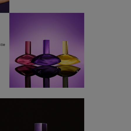
tie
e