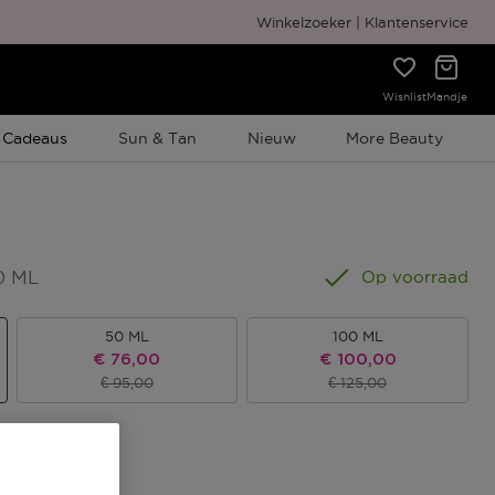
Gratis cadeauverpakking
Winkelzoeker
Klantenservice
Wishlist
Mandje
e Promotie
 Cadeaus
Sun & Tan
Nieuw
More Beauty
0 ML
Op voorraad
50 ML
100 ML
Kortingsprijs
Kortingsprijs
€ 76,00
€ 100,00
Productprijs
Productprijs
€ 95,00
€ 125,00
s