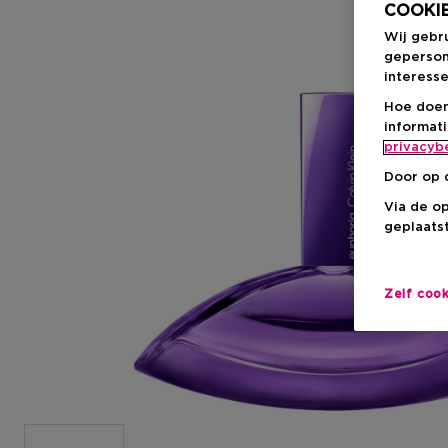
COOKIE
Wij gebr
geperson
interesse
Hoe doen
informat
privacyb
Door op 
Via de o
geplaatst
Zelf coo