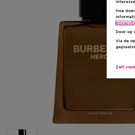
interesse
Hoe doen
informat
privacyb
Door op 
Via de o
geplaatst
Zelf coo