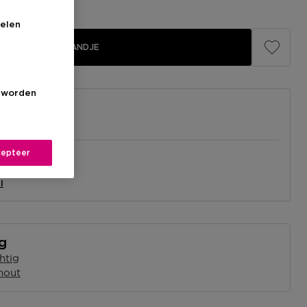
elen
IN WINKELMANDJE
s worden
epteer
el
nabij jou.
l
ng
htig
hout