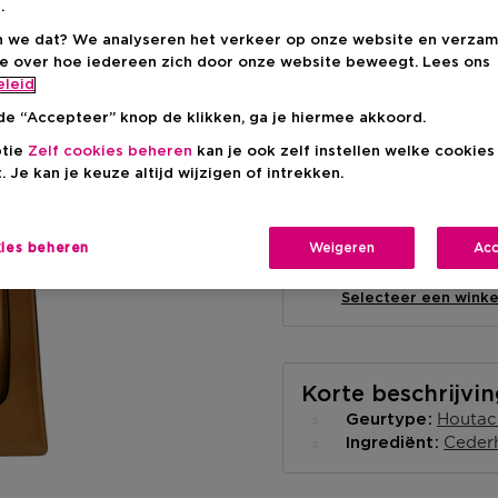
.
 we dat? We analyseren het verkeer op onze website en verzam
ie over hoe iedereen zich door onze website beweegt. Lees ons
eleid
de “Accepteer” knop de klikken, ga je hiermee akkoord.
ptie
Zelf cookies beheren
kan je ook zelf instellen welke cookie
Levering aan huis
. Je kan je keuze altijd wijzigen of intrekken.
-
Op voorraad
kies beheren
Weigeren
Acc
Ophalen in een wink
Ophalen in een winkel 
Selecteer een winke
Korte beschrijvi
Houtac
Geurtype
Ceder
Ingrediënt