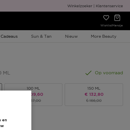
Gratis cadeauverpakking
Winkelzoeker
Klantenservice
Wishlist
Mandje
e Promotie
 Cadeaus
Sun & Tan
Nieuw
More Beauty
0 ML
Op voorraad
100 ML
150 ML
Kortingsprijs
Kortingsprijs
€ 109,60
€ 132,80
Productprijs
Productprijs
€ 137,00
€ 166,00
s
n en
uw