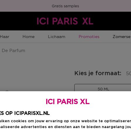
Gratis samples
Tijdelijke Promotie
Tijdelijk
Haar
Home
Lichaam
Promoties
Zomerse
 De Parfum
Kies je formaat
:
5
50 ML
en
Kortingsprijs
€ 78,40
ICI PARIS XL
Productprijs
€ 98,00
S OP ICIPARISXL.NL
Kortingsprij
€ 78,40
uiken cookies om jouw ervaring op onze website te optimalisere
aliseerde advertenties en diensten aan te bieden naargelang jo
Productprijs
€ 98,00