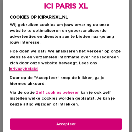
ICI PARIS XL
COOKIES OP ICIPARISXL.NL
BOUCHERON
Wij gebruiken cookies om jouw ervaring op onze
website te optimaliseren en gepersonaliseerde
advertenties en diensten aan te bieden naargelang
Parfum
jouw interesse.
Hoe doen we dat? We analyseren het verkeer op onze
website en verzamelen informatie over hoe iedereen
zich door onze website beweegt. Lees ons
Filteren
privacybeleid
Door op de “Accepteer” knop de klikken, ga je
hiermee akkoord.
4 Resultaten
Via de optie
Zelf cookies beheren
kan je ook zelf
instellen welke cookies worden geplaatst. Je kan je
-20%
-20%
keuze altijd wijzigen of intrekken.
Accepteer