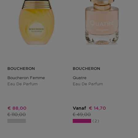
BOUCHERON
BOUCHERON
Boucheron Femme
Quatre
Eau De Parfum
Eau De Parfum
Kortingsprijs
Kortingsprijs
€ 88,00
Vanaf
€ 14,70
Productprijs
Productprijs
€ 110,00
€ 49,00
2