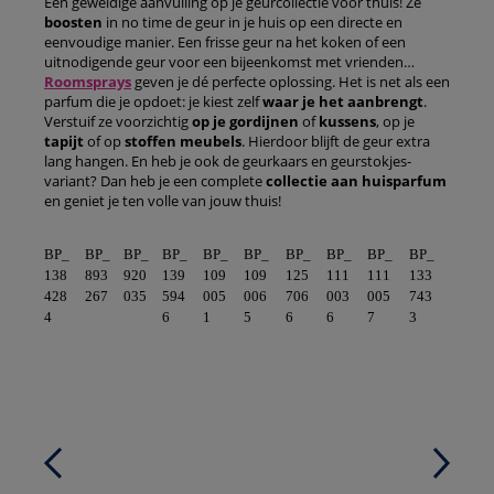
Een geweldige aanvulling op je geurcollectie voor thuis! Ze
boosten
in no time de geur in je huis op een directe en
eenvoudige manier. Een frisse geur na het koken of een
uitnodigende geur voor een bijeenkomst met vrienden…
Roomsprays
geven je dé perfecte oplossing. Het is net als een
parfum die je opdoet: je kiest zelf
waar je het aanbrengt
.
Verstuif ze voorzichtig
op je gordijnen
of
kussens
, op je
tapijt
of op
stoffen meubels
. Hierdoor blijft de geur extra
lang hangen. En heb je ook de geurkaars en geurstokjes-
variant? Dan heb je een complete
collectie aan huisparfum
en geniet je ten volle van jouw thuis!
BP_
BP_
BP_
BP_
BP_
BP_
BP_
BP_
BP_
BP_
138
893
920
139
109
109
125
111
111
133
428
267
035
594
005
006
706
003
005
743
4
6
1
5
6
6
7
3