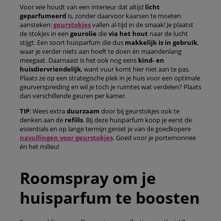
Voor wie houdt van een interieur dat altijd
licht
geparfumeerd
is, zonder daarvoor kaarsen te moeten
aansteken:
geurstokjes
vallen al-tijd in de smaak! Je plaatst
de stokjes in een
geurolie
die
via het hout
naar de lucht
stijgt. Een soort huisparfum die dus
makkelijk is in gebruik
,
waar je verder niets aan hoeft te doen én maandenlang
meegaat. Daarnaast is het ook nog eens
kind- en
huisdiervriendelijk
, want vuur komt hier niet aan te pas.
Plaats ze op een strategische plek in je huis voor een optimale
geurverspreiding en wil je toch je ruimtes wat verdelen? Plaats
dan verschillende geuren per kamer.
TIP
: Wees extra
duurzaam
door bij geurstokjes ook te
denken aan de
refills
. Bij deze huisparfum koop je eerst de
essentials en op lange termijn geniet je van de goedkopere
navullingen voor geurstokjes
. Goed voor je portemonnee
én het milieu!
Roomspray om je
huisparfum te boosten