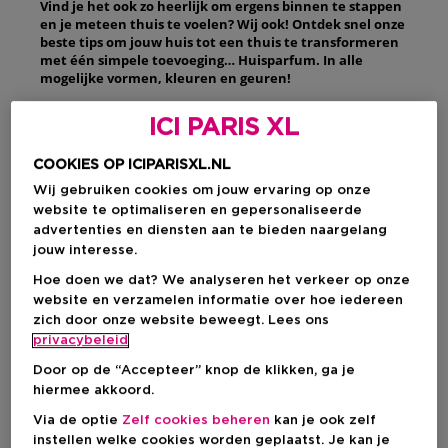
Vind je het ook zo heerlijk om ergens binnen te stappen
en je meteen thuis te voelen? Wij ook! Ontdek snel onze
beste tips om jouw huis tot een thuis te transformeren
met één simpele toevoeging… Huisparfum. In alle
mogelijke vormen, kleuren en geuren!
ICI PARIS XL
Huisparfum voor een
COOKIES OP ICIPARISXL.NL
happy home
Wij gebruiken cookies om jouw ervaring op onze
website te optimaliseren en gepersonaliseerde
Je loopt een luxehotel of mooie boetiek binnen en er valt
advertenties en diensten aan te bieden naargelang
meteen iets op: een
heerlijk geur
. Meer bepaald een goed
jouw interesse.
gekozen
huisparfum
. Een
essentiële aanvulling
voor elke
Hoe doen we dat? We analyseren het verkeer op onze
ruimte, ook in jouw huis. Want de juiste geur bepaalt jouw
stemming
, roept
herinneringen
op en bevordert het
website en verzamelen informatie over hoe iedereen
welzijnsgevoel
. Waar je je goed en veilig voelt. Geuren
zich door onze website beweegt. Lees ons
bezitten de kracht om je met één enkel zintuig naar een
privacybeleid
specifieke tijd of plaats te brengen. Kies dus zorgvuldig jouw
Door op de “Accepteer” knop de klikken, ga je
signatuurgeur
om je huis te vullen met het gevoel dat jij wilt
creëren. Voor jezelf én voor je bezoek.
hiermee akkoord.
Via de optie
Zelf cookies beheren
kan je ook zelf
instellen welke cookies worden geplaatst. Je kan je