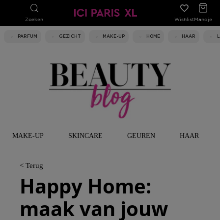
Zoeken
Wishlist
Mandje
PARFUM
GEZICHT
MAKE-UP
HOME
HAAR
MAKE-UP
SKINCARE
GEUREN
HAAR
< Terug
Happy Home:
maak van jouw