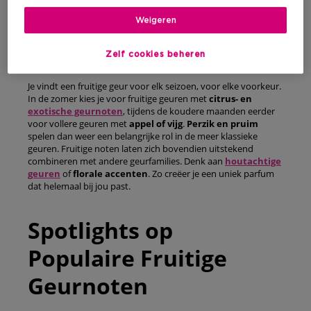
Verschillende Soorten
Weigeren
Fruitige Geuren
Zelf cookies beheren
Je vindt een fruitige geur voor elk seizoen, voor elke voorkeur.
In de zomer kies je voor fruitige geuren met
citrus- en
exotische geurnoten
, tijdens de koudere maanden eerder
voor vollere geuren met
appel
of vijg
.
Perzik en pruim
spelen dan weer een belangrijke rol in de meer klassieke
geuren. Fruitige noten laten zich bovendien uitstekend
combineren met andere geurfamilies. Denk aan
houtachtige
geuren
of
florale accenten
. Zo creëer je een uniek parfum
dat helemaal bij jou past.
Spotlights op
Populaire Fruitige
Geurnoten