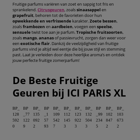
Fruitige parfums variëren van zoet en sappig tot fris en
sprankelend.
Citrusgeuren
, zoals
sinaasappel
en
grapefruit
, behoren tot de favorieten door hun
opwekkende
en
verfrissende
karakter.
Zoete bessen
,
zoals
frambozen
en
aardbeien
, voegen een
speelse
,
sensuele
twist toe aan je parfum.
Tropische
fruitsoorten
,
zoals
mango
,
ananas
of passievrucht, zorgen dan weer voor
een
exotische flair
. Dankzij de veelzijdigheid van fruitige
parfums vind je altijd wel eentje die bij jouw stijl en stemming
past. Laat je verleiden door deze heerlijke aroma’s en ontdek
jouw perfecte fruitige zomerparfum!
De Beste Fruitige
Geuren bij ICI PARIS XL
BP_
BP
BP_
BP
BP_
BP_
BP_
BP_
BP
BP_
BP_
128
_77
135
_1
109
112
123
132
_99
102
103
592
122
092
57
542
145
922
504
234
847
673
0
9
2
93
7
3
3
3
5
2
2