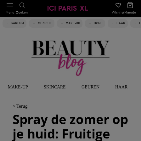
Menu
Zoeken
Wishlist
Mandje
PARFUM
GEZICHT
MAKE-UP
HOME
HAAR
MAKE-UP
SKINCARE
GEUREN
HAAR
< Terug
Spray de zomer op
je huid: Fruitige