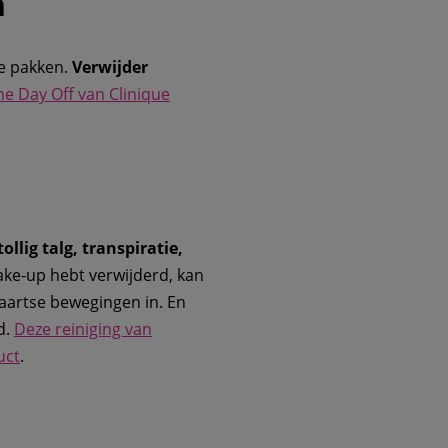
n
te pakken.
Verwijder
he Day Off van Clinique
llig talg, transpiratie,
ake-up hebt verwijderd, kan
aartse bewegingen in. En
d.
Deze reiniging van
uct
.