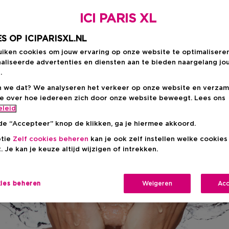
id
ICI PARIS XL
S OP ICIPARISXL.NL
uiken cookies om jouw ervaring op onze website te optimalisere
aliseerde advertenties en diensten aan te bieden naargelang jo
.
 we dat? We analyseren het verkeer op onze website en verzam
ie over hoe iedereen zich door onze website beweegt. Lees ons
eleid
de “Accepteer” knop de klikken, ga je hiermee akkoord.
ptie
Zelf cookies beheren
kan je ook zelf instellen welke cookie
. Je kan je keuze altijd wijzigen of intrekken.
kies beheren
Weigeren
Acc