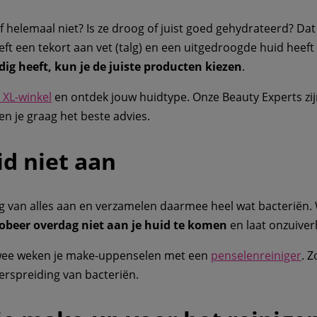
of helemaal niet? Is ze droog of juist goed gehydrateerd? D
eft een tekort aan vet (talg) en een uitgedroogde huid heeft
odig heeft, kun je de juiste producten kiezen
.
 XL-winkel
en ontdek jouw huidtype. Onze Beauty Experts zij
en je graag het beste advies.
id niet aan
ag van alles aan en verzamelen daarmee heel wat bacteriën
obeer overdag niet aan je huid te komen
en laat onzuive
twee weken je make-uppenselen met een
penselenreiniger
. Z
erspreiding van bacteriën.