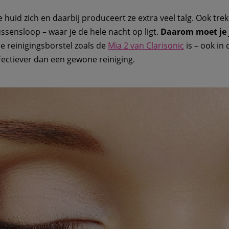
e huid zich en daarbij produceert ze extra veel talg. Ook trek
ussensloop – waar je de hele nacht op ligt.
Daarom moet je j
e reinigingsborstel zoals de
Mia 2 van Clarisonic
is – ook in
ffectiever dan een gewone reiniging.