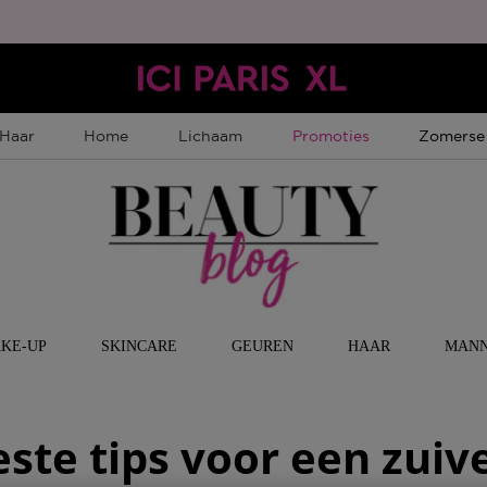
Tijdelijke Promotie
Tijdelijk
Haar
Home
Lichaam
Promoties
Zomerse
KE-UP
SKINCARE
GEUREN
HAAR
MAN
este tips voor een zuiv