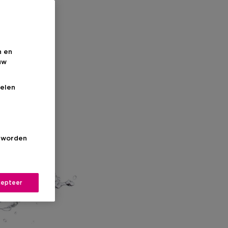
n en
uw
elen
s worden
epteer