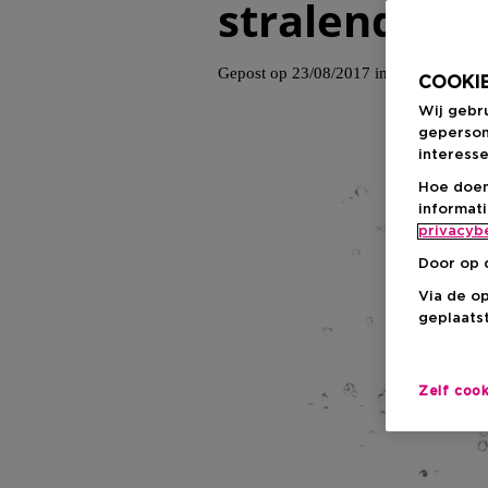
stralende hu
Gepost op 23/08/2017 in
Skincare
COOKIE
Wij gebr
geperson
interesse
Hoe doen
informat
privacyb
Door op 
Via de o
geplaatst
Zelf coo