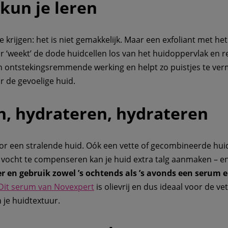
 kun je leren
e krijgen: het is niet gemakkelijk. Maar een exfoliant met het
ur ‘weekt’ de dode huidcellen los van het huidoppervlak en re
en ontstekingsremmende werking en helpt zo puistjes te ve
r de gevoelige huid.
n, hydrateren, hydrateren
or een stralende huid. Oók een vette of gecombineerde hui
vocht te compenseren kan je huid extra talg aanmaken – en
 en gebruik zowel ’s ochtends als ’s avonds een serum e
Dit serum van Novexpert
is olievrij en dus ideaal voor de ve
n je huidtextuur.