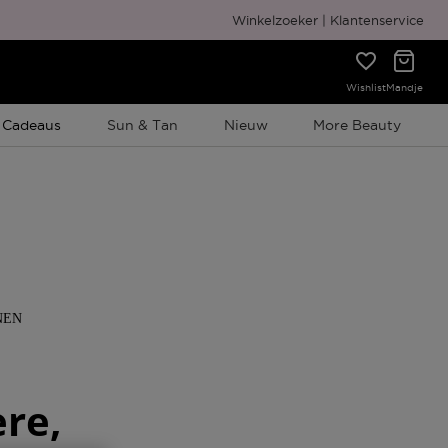
Winkelzoeker
Klantenservice
Wishlist
Mandje
e Promotie
 Cadeaus
Sun & Tan
Nieuw
More Beauty
NEN
ere,