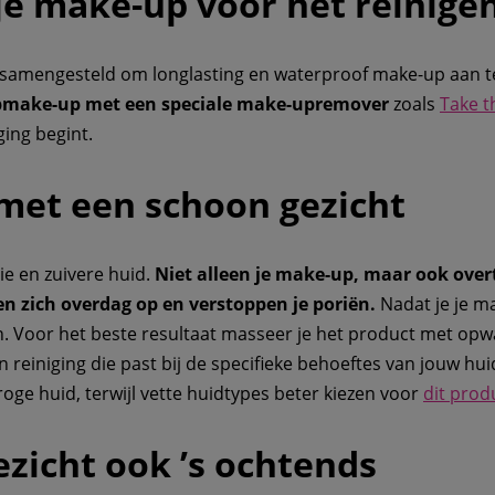
 je make-up voor het reinige
et samengesteld om longlasting en waterproof make-up aan 
lipmake-up met een speciale make-upremover
zoals
Take t
ging begint.
 met een schoon gezicht
ie en zuivere huid.
Niet alleen je make-up, maar ook overto
en zich overdag op en verstoppen je poriën.
Nadat je je m
n. Voor het beste resultaat masseer je het product met opw
n reiniging die past bij de specifieke behoeftes van jouw hui
roge huid, terwijl vette huidtypes beter kiezen voor
dit prod
gezicht ook ’s ochtends