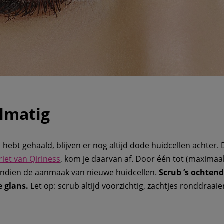
elmatig
d hebt gehaald, blijven er nog altijd dode huidcellen achter.
riet van Qiriness
, kom je daarvan af. Door één tot (maximaal
endien de aanmaak van nieuwe huidcellen.
Scrub ’s ochtend
 glans.
Let op: scrub altijd voorzichtig, zachtjes ronddraai