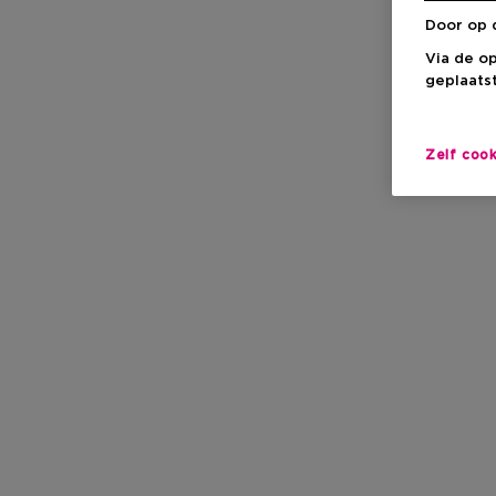
Door op 
Via de o
geplaatst
Zelf coo