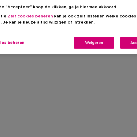
de “Accepteer” knop de klikken, ga je hiermee akkoord.
ptie
Zelf cookies beheren
kan je ook zelf instellen welke cookie
. Je kan je keuze altijd wijzigen of intrekken.
kies beheren
Weigeren
Acc