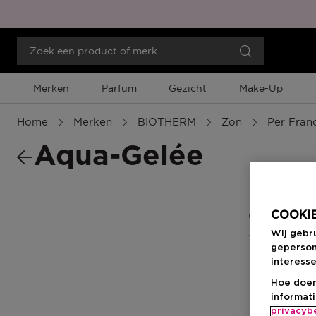
Merken
Parfum
Gezicht
Make-Up
Home
Merken
BIOTHERM
Zon
Per Fran
Aqua-Gelée
COOKIE
0 Resultate
Wij gebr
geperson
interesse
Hoe doen
informat
privacyb