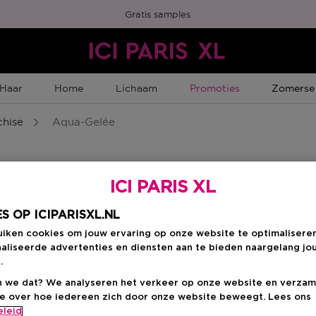
Gratis samples
Tijdelijke Promotie
Tijdelijk
Haar
Home
Lichaam
Promoties
Zomerse
chise
Aqua-Gelée
ICI PARIS XL
S OP ICIPARISXL.NL
n
uiken cookies om jouw ervaring op onze website te optimalisere
aliseerde advertenties en diensten aan te bieden naargelang jo
.
 we dat? We analyseren het verkeer op onze website en verzam
ie over hoe iedereen zich door onze website beweegt. Lees ons
eleid