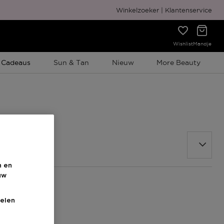
Gratis cadeauverpakking
Winkelzoeker
Klantenservice
Wishlist
Mandje
e Promotie
 Cadeaus
Sun & Tan
Nieuw
More Beauty
n en
uw
elen