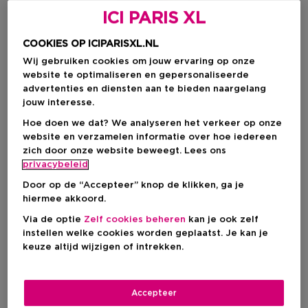
ICI PARIS XL
COOKIES OP ICIPARISXL.NL
Wij gebruiken cookies om jouw ervaring op onze
website te optimaliseren en gepersonaliseerde
advertenties en diensten aan te bieden naargelang
jouw interesse.
Hoe doen we dat? We analyseren het verkeer op onze
website en verzamelen informatie over hoe iedereen
zich door onze website beweegt. Lees ons
Kies je formaat
privacybeleid
150 ML
Op voorraad
Door op de “Accepteer” knop de klikken, ga je
hiermee akkoord.
150 ML
Via de optie
Zelf cookies beheren
kan je ook zelf
€ 33,00
instellen welke cookies worden geplaatst. Je kan je
keuze altijd wijzigen of intrekken.
€ 33,00
Accepteer