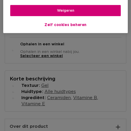
IN WINKELMANDJE
Weigeren
Levering aan huis
Zelf cookies beheren
-
Op voorraad
Ophalen in een winkel
Ophalen in een winkel nabij jou.
Selecteer een winkel
Korte beschrijving
Gel
Textuur
Alle huidtypes
Huidtype
Ceramiden
Vitamine B
Ingrediënt
Vitamine E
Over dit product