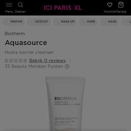
Menu
Zoeken
Wishlist
Mandje
PARFUM
GEZICHT
MAKE-UP
HOME
HAAR
Biotherm
Aquasource
hydra barrier cleanser
Bekijk 0 reviews
33 Beauty Member Punten