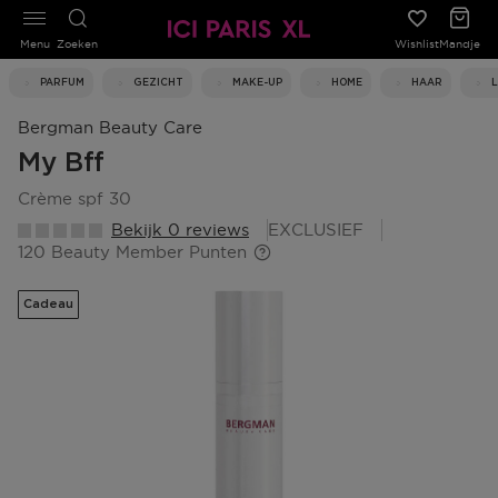
Menu
Zoeken
Wishlist
Mandje
PARFUM
GEZICHT
MAKE-UP
HOME
HAAR
Bergman Beauty Care
My Bff
crème spf 30
Bekijk 0 reviews
EXCLUSIEF
120 Beauty Member Punten
Cadeau