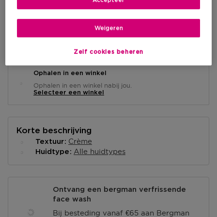
IN WINKELMANDJE
Accepteer
Weigeren
Levering aan huis
-
Op voorraad
Zelf cookies beheren
Ophalen in een winkel
Ophalen in een winkel nabij jou.
Selecteer een winkel
Korte beschrijving
Crème
Textuur
Alle huidtypes
Huidtype
Ontvang een bergman verfrissende
face wash
Bij besteding vanaf €65 aan Bergman