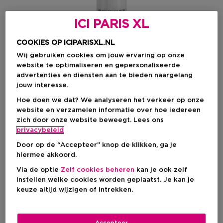
ICI PARIS XL
COOKIES OP ICIPARISXL.NL
Wij gebruiken cookies om jouw ervaring op onze
website te optimaliseren en gepersonaliseerde
advertenties en diensten aan te bieden naargelang
jouw interesse.
Hoe doen we dat? We analyseren het verkeer op onze
website en verzamelen informatie over hoe iedereen
Kies je formaat
zich door onze website beweegt. Lees ons
privacybeleid
50 ML
Op voorraad
Door op de “Accepteer” knop de klikken, ga je
50 ML
hiermee akkoord.
€ 120,00
Via de optie
Zelf cookies beheren
kan je ook zelf
instellen welke cookies worden geplaatst. Je kan je
€ 120,00
keuze altijd wijzigen of intrekken.