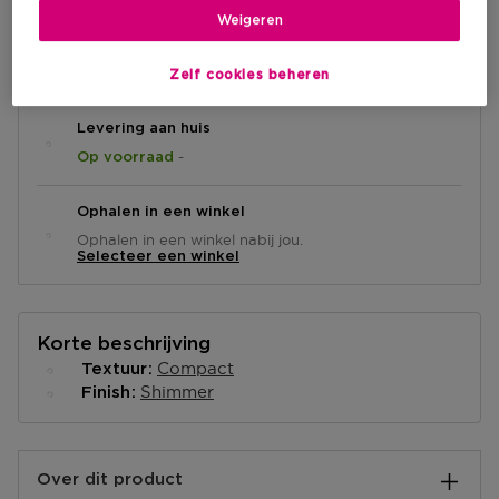
Weigeren
IN WINKELMANDJE
Zelf cookies beheren
Levering aan huis
-
Op voorraad
Ophalen in een winkel
Ophalen in een winkel nabij jou.
Selecteer een winkel
Korte beschrijving
Compact
Textuur
Shimmer
Finish
Over dit product