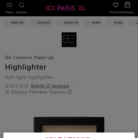
Menu
Zoeken
Wishlist
Mandje
PARFUM
GEZICHT
MAKE-UP
HOME
HAAR
Be Creative Make Up
Highlighter
soft light highlighter
Bekijk 0 reviews
16 Beauty Member Punten