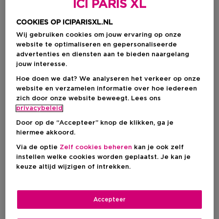
ICI PARIS XL
COOKIES OP ICIPARISXL.NL
Wij gebruiken cookies om jouw ervaring op onze
website te optimaliseren en gepersonaliseerde
advertenties en diensten aan te bieden naargelang
jouw interesse.
Hoe doen we dat? We analyseren het verkeer op onze
website en verzamelen informatie over hoe iedereen
zich door onze website beweegt. Lees ons
privacybeleid
Door op de “Accepteer” knop de klikken, ga je
hiermee akkoord.
Kies je kleur
Via de optie
Zelf cookies beheren
kan je ook zelf
instellen welke cookies worden geplaatst. Je kan je
001 HALO GLOW
Op voorraad
keuze altijd wijzigen of intrekken.
Accepteer
Productprijs
€ 16,95