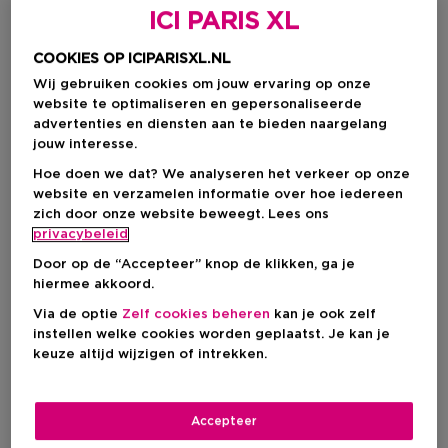
ICI PARIS XL
en/of zetfouten voorbehouden.
COOKIES OP ICIPARISXL.NL
Nagels
Wij gebruiken cookies om jouw ervaring op onze
website te optimaliseren en gepersonaliseerde
advertenties en diensten aan te bieden naargelang
Nail Polish
Base & Top Coat
jouw interesse.
Hoe doen we dat? We analyseren het verkeer op onze
website en verzamelen informatie over hoe iedereen
zich door onze website beweegt. Lees ons
Filteren
privacybeleid
Door op de “Accepteer” knop de klikken, ga je
3 Resultaten
hiermee akkoord.
Via de optie
Zelf cookies beheren
kan je ook zelf
instellen welke cookies worden geplaatst. Je kan je
keuze altijd wijzigen of intrekken.
Accepteer