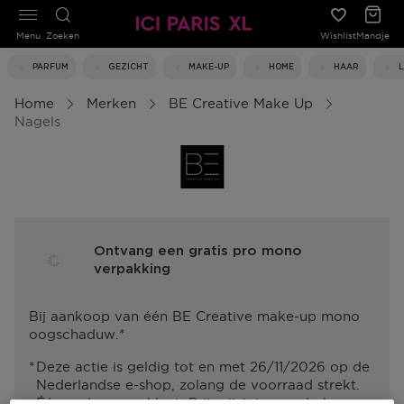
Menu
Zoeken
Wishlist
Mandje
PARFUM
GEZICHT
MAKE-UP
HOME
HAAR
Home
Merken
BE Creative Make Up
Nagels
Ontvang een gratis pro mono
verpakking
Bij aankoop van één BE Creative make-up mono
oogschaduw.*
Deze actie is geldig tot en met 26/11/2026 op de
Nederlandse e-shop, zolang de voorraad strekt.
Één cadeau per klant. Prijswijzigingen, druk-