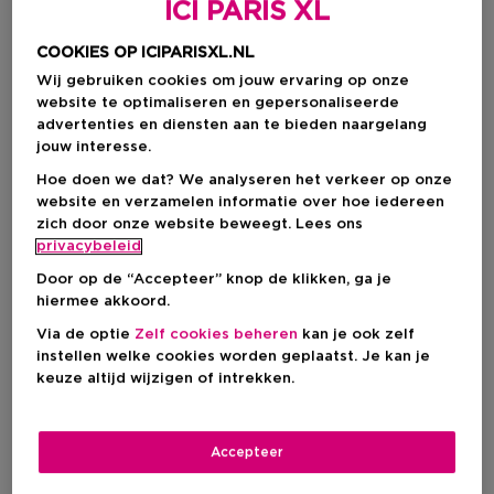
ICI PARIS XL
COOKIES OP ICIPARISXL.NL
Wij gebruiken cookies om jouw ervaring op onze
website te optimaliseren en gepersonaliseerde
advertenties en diensten aan te bieden naargelang
jouw interesse.
Hoe doen we dat? We analyseren het verkeer op onze
website en verzamelen informatie over hoe iedereen
zich door onze website beweegt. Lees ons
privacybeleid
Kies je formaat
Door op de “Accepteer” knop de klikken, ga je
hiermee akkoord.
200 ML
Op voorraad
Via de optie
Zelf cookies beheren
kan je ook zelf
instellen welke cookies worden geplaatst. Je kan je
200 ML
keuze altijd wijzigen of intrekken.
Kortingsprijs
€ 36,00
Productprijs
€ 48,00
Accepteer
Kortingsprijs
€ 36,00