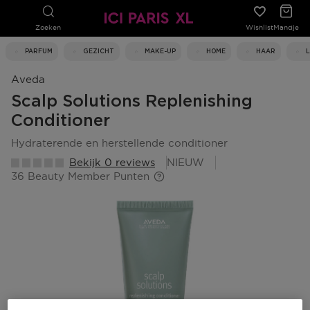
Zoeken
Wishlist
Mandje
PARFUM
GEZICHT
MAKE-UP
HOME
HAAR
Aveda
Scalp Solutions Replenishing
Conditioner
hydraterende en herstellende conditioner
Bekijk 0 reviews
NIEUW
36 Beauty Member Punten