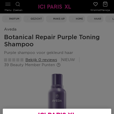
Menu
Zoeken
Wishlist
Mandje
PARFUM
GEZICHT
MAKE-UP
HOME
HAAR
Aveda
Botanical Repair Purple Toning
Shampoo
purple shampoo voor gekleurd haar
Bekijk 0 reviews
NIEUW
39 Beauty Member Punten