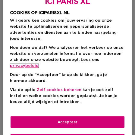
ICI PARIS XL
COOKIES OP ICIPARISXL.NL
Wij gebruiken cookies om jouw ervaring op onze
website te optimaliseren en gepersonaliseerde
advertenties en diensten aan te bieden naargelang
jouw interesse.
Hoe doen we dat? We analyseren het verkeer op onze
website en verzamelen informatie over hoe iedereen
zich door onze website beweegt. Lees ons
privacybeleid
Door op de “Accepteer” knop de klikken, ga je
Kies je formaat
hiermee akkoord.
200 ML
Op voorraad
Via de optie
Zelf cookies beheren
kan je ook zelf
instellen welke cookies worden geplaatst. Je kan je
200 ML
keuze altijd wijzigen of intrekken.
€ 39,90
€ 39,90
Accepteer