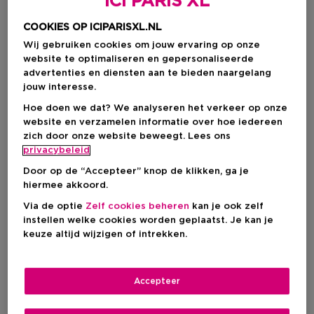
ICI PARIS XL
COOKIES OP ICIPARISXL.NL
Wij gebruiken cookies om jouw ervaring op onze
website te optimaliseren en gepersonaliseerde
advertenties en diensten aan te bieden naargelang
jouw interesse.
Hoe doen we dat? We analyseren het verkeer op onze
website en verzamelen informatie over hoe iedereen
zich door onze website beweegt. Lees ons
privacybeleid
Kies je formaat
Door op de “Accepteer” knop de klikken, ga je
40 ML
Op voorraad
hiermee akkoord.
Via de optie
Zelf cookies beheren
kan je ook zelf
40 ML
200 ML
instellen welke cookies worden geplaatst. Je kan je
€ 12,00
€ 48,00
keuze altijd wijzigen of intrekken.
€ 12,00
Accepteer