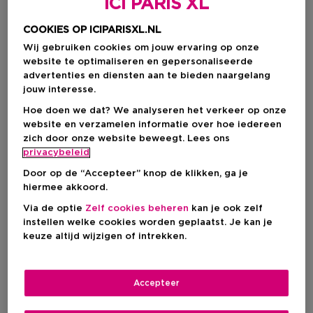
ICI PARIS XL
COOKIES OP ICIPARISXL.NL
Wij gebruiken cookies om jouw ervaring op onze
website te optimaliseren en gepersonaliseerde
advertenties en diensten aan te bieden naargelang
jouw interesse.
Hoe doen we dat? We analyseren het verkeer op onze
website en verzamelen informatie over hoe iedereen
zich door onze website beweegt. Lees ons
privacybeleid
Door op de “Accepteer” knop de klikken, ga je
Kies je formaat
hiermee akkoord.
250 ML
Op voorraad
Via de optie
Zelf cookies beheren
kan je ook zelf
instellen welke cookies worden geplaatst. Je kan je
250 ML
keuze altijd wijzigen of intrekken.
€ 37,50
€ 37,50
Accepteer