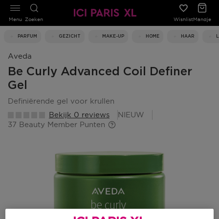
Menu
Zoeken
Wishlist
Mandje
PARFUM
GEZICHT
MAKE-UP
HOME
HAAR
Aveda
Be Curly Advanced Coil Definer
Gel
definiërende gel voor krullen
Bekijk 0 reviews
NIEUW
37 Beauty Member Punten