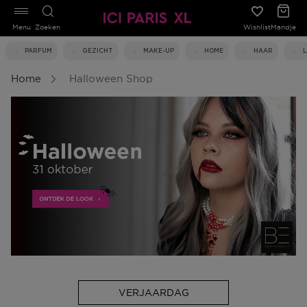
Menu
Zoeken
Wishlist
Mandje
PARFUM
GEZICHT
MAKE-UP
HOME
HAAR
Home
Halloween Shop
VERJAARDAG