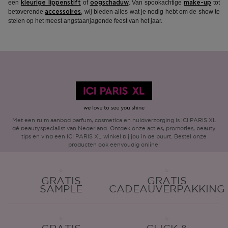
een
of
. Van spookachtige
tot
kleurige lippenstift
oogschaduw
make-up
betoverende
, wij bieden alles wat je nodig hebt om de show te
accessoires
stelen op het meest angstaanjagende feest van het jaar.
Met een ruim aanbod parfum, cosmetica en huidverzorging is ICI PARIS XL
dé beautyspecialist van Nederland. Ontdek onze acties, promoties, beauty
tips en vind een ICI PARIS XL winkel bij jou in de buurt. Bestel onze
producten ook eenvoudig online!
GRATIS
GRATIS
SAMPLE
CADEAUVERPAKKING