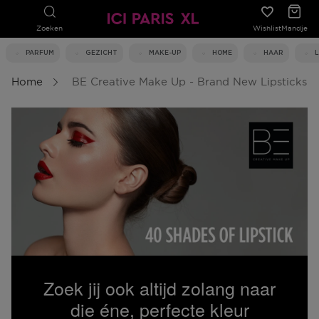
Zoeken
Wishlist
Mandje
PARFUM
GEZICHT
MAKE-UP
HOME
HAAR
Home
BE Creative Make Up - Brand New Lipsticks
Zoek jij ook altijd zolang naar
die éne, perfecte kleur