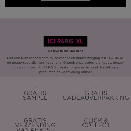
Met een ruim aanbod parfum, cosmetica en huidverzorging is ICI PARIS XL
dé beautyspecialist van Nederland. Ontdek onze acties, promoties, beauty
tips en vind een ICI PARIS XL winkel bij jou in de buurt. Bestel onze
producten ook eenvoudig online!
GRATIS
GRATIS
SAMPLE
CADEAUVERPAKKING
GRATIS
CLICK &
VERZENDING
COLLECT
VANAF €25,-