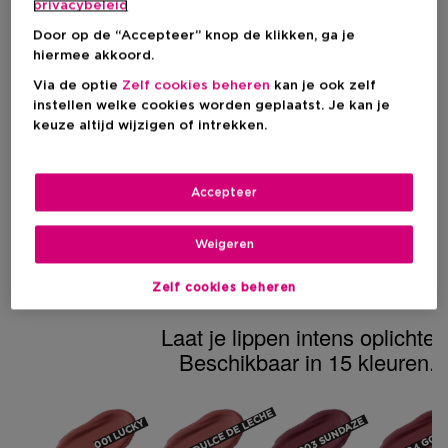
privacybeleid
Door op de “Accepteer” knop de klikken, ga je
hiermee akkoord.
Via de optie
Zelf cookies beheren
kan je ook zelf
instellen welke cookies worden geplaatst. Je kan je
keuze altijd wijzigen of intrekken.
Accepteer
Weigeren
> ONTDEK HIER
Zelf cookies beheren
Laat je lippen intens oplichten
Beschikbaar in 15 kleuren.