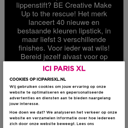
lippenstift? BE Creative Make
Up to the rescue! Het merk
lanceert 40 nieuwe en
bestaande kleuren lipstick, in
maar liefst 3 verschillende
finishes. Voor ieder wat wils!
Bereid jezelf alvast voor op
heel veel keuzestress!
ICI PARIS XL
COOKIES OP ICIPARISXL.NL
Wij gebruiken cookies om jouw ervaring op onze
Voor een fluwelen finish die urenlang 
website te optimaliseren en gepersonaliseerde
Beschikbaar in 15 kleuren.
advertenties en diensten aan te bieden naargelang
jouw interesse.
Hoe doen we dat? We analyseren het verkeer op onze
website en verzamelen informatie over hoe iedereen
zich door onze website beweegt. Lees ons