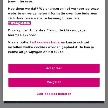
jouw interesse.
Hoe doen we dat? We analyseren het verkeer op onze
Extra info over deze winkel
website en verzamelen informatie over hoe iedereen
Deze winkel is uitzonderlijk gesoten op 30/10/2024.
zich door onze website beweegt. Lees ons
privacybeleid
Door op de “Accepteer” knop de klikken, ga je
hiermee akkoord.
Via de optie
Zelf cookies beheren
kan je ook zelf
instellen welke cookies worden geplaatst. Je kan je
keuze altijd wijzigen of intrekken.
Accepteer
Weigeren
Zelf cookies beheren