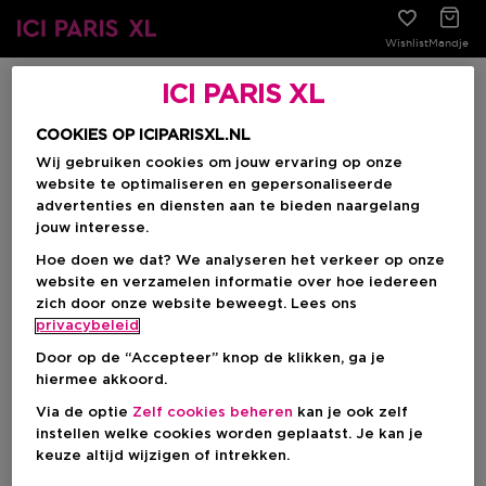
Wishlist
Mandje
ICI PARIS XL
COOKIES OP ICIPARISXL.NL
Wij gebruiken cookies om jouw ervaring op onze
Heeft dit antwoord je geholpen?
website te optimaliseren en gepersonaliseerde
advertenties en diensten aan te bieden naargelang
Ja
Nee
jouw interesse.
Waar gaat je vraag over?
Hoe doen we dat? We analyseren het verkeer op onze
website en verzamelen informatie over hoe iedereen
zich door onze website beweegt. Lees ons
privacybeleid
Door op de “Accepteer” knop de klikken, ga je
Stel jouw vraag
hiermee akkoord.
Via de optie
Zelf cookies beheren
kan je ook zelf
CHAT MET MILA
instellen welke cookies worden geplaatst. Je kan je
Direct antwoord
keuze altijd wijzigen of intrekken.