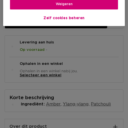
€ 39,90
Weigeren
Zelf cookies beheren
IN WINKELMANDJE
Levering aan huis
-
Op voorraad
Ophalen in een winkel
Ophalen in een winkel nabij jou.
Selecteer een winkel
Korte beschrijving
Amber
Ylang-ylang
Patchouli
Ingrediënt
Over dit product