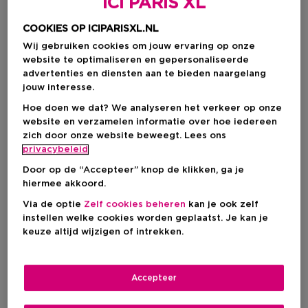
ICI PARIS XL
COOKIES OP ICIPARISXL.NL
Wij gebruiken cookies om jouw ervaring op onze
website te optimaliseren en gepersonaliseerde
advertenties en diensten aan te bieden naargelang
jouw interesse.
Hoe doen we dat? We analyseren het verkeer op onze
website en verzamelen informatie over hoe iedereen
zich door onze website beweegt. Lees ons
privacybeleid
Door op de “Accepteer” knop de klikken, ga je
hiermee akkoord.
Kies je formaat
Via de optie
Zelf cookies beheren
kan je ook zelf
instellen welke cookies worden geplaatst. Je kan je
400 ML
Op voorraad
keuze altijd wijzigen of intrekken.
400 ML
€ 39,90
Accepteer