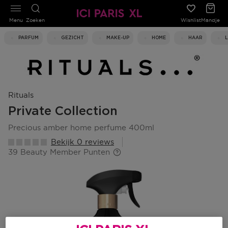
Menu
Zoeken
Wishlist
Mandje
PARFUM
GEZICHT
MAKE-UP
HOME
HAAR
Rituals
Private Collection
precious amber home perfume 400ml
Bekijk 0 reviews
39 Beauty Member Punten