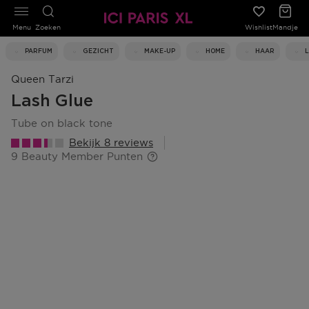
Menu
Zoeken
Wishlist
Mandje
PARFUM
GEZICHT
MAKE-UP
HOME
HAAR
Queen Tarzi
Lash Glue
tube on black tone
Bekijk 8 reviews
9 Beauty Member Punten