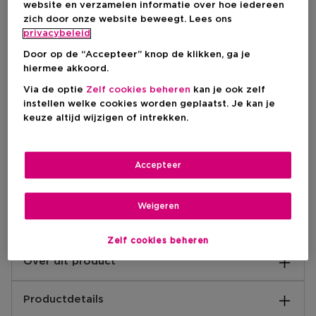
IN WINKELMANDJE
website en verzamelen informatie over hoe iedereen
zich door onze website beweegt. Lees ons
privacybeleid
Levering aan huis
Door op de “Accepteer” knop de klikken, ga je
hiermee akkoord.
-
Op voorraad
Via de optie
Zelf cookies beheren
kan je ook zelf
instellen welke cookies worden geplaatst. Je kan je
Ophalen in een winkel
keuze altijd wijzigen of intrekken.
Ophalen in een winkel nabij jou.
Selecteer een winkel
Accepteer
Korte beschrijving
Sulfaten
Vrij van
Weigeren
Zelf cookies beheren
Over dit product
Deze wimperlijm van Queen Tarzi is de beste lijm op
Productdetails
de markt! De Tube-on Glue heeft extreme hold en
droogt supersnel op waardoor het plakken heel