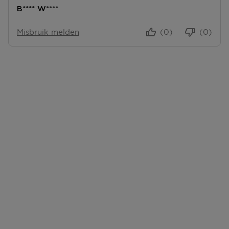
B**** W****
Misbruik melden
(0)
(0)