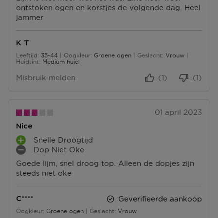
dagen de tijd om de producten te retourneren. Om
ontstoken ogen en korstjes de volgende dag. Heel
jouw bestelling te herroepen, kun je contact met ons
jammer
opnemen of gebruikmaken van een
modelformulier
voor herroeping
.
K T
Omruilen of terugbrengen in de winkel
Leeftijd
35-44
Oogkleur
Groene ogen
Geslacht
Vrouw
35 tot 44
Huidtint
Medium huid
Je mag het product ook terugbrengen of omruilen in
een winkel bij jou in de buurt. Hiervoor hoef je geen
Misbruik melden
(1)
(1)
retourformulier in te vullen. Neem wel je
orderbevestiging mee.
01 april 2023
Ga naar meer info en FAQ’s over retourneren.
Nice
Meer vragen rond bestellen? Die vind je op onze FAQ
Snelle Droogtijd
pagina.
P
Dop Niet Oke
L
M
Goede lijm, snel droog top. Alleen de dopjes zijn
U
I
steeds niet oke
S
N
P
P
U
U
Geverifieerde aankoop
C****
N
N
Oogkleur
Groene ogen
Geslacht
Vrouw
T
T