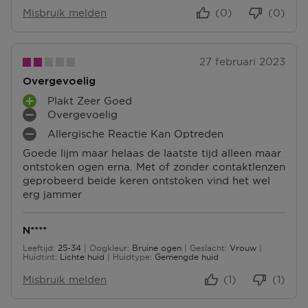
E
E
Misbruik melden
(0)
(0)
N
N
27 februari 2023
Overgevoelig
Plakt Zeer Goed
P
Overgevoelig
L
M
Allergische Reactie Kan Optreden
U
I
M
S
N
Goede lijm maar helaas de laatste tijd alleen maar
I
P
P
ontstoken ogen erna. Met of zonder contaktlenzen
N
U
U
geprobeerd beide keren ontstoken vind het wel
P
N
N
erg jammer
U
T
T
N
E
E
T
N
N
N****
E
Leeftijd
25-34
Oogkleur
Bruine ogen
Geslacht
Vrouw
N
25 tot 34
Huidtint
Lichte huid
Huidtype
Gemengde huid
Misbruik melden
(1)
(1)