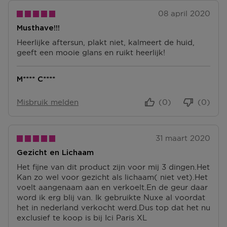
Terugsturen
08 april 2020
Na ontvangst van jouw bestelling producten heb je 14
Musthave!!!
dagen om deze (gedeeltelijk) terug te sturen of te
herroepen. Na de herroeping heb je dan nog eens 14
Heerlijke aftersun, plakt niet, kalmeert de huid,
dagen de tijd om de producten te retourneren. Om
geeft een mooie glans en ruikt heerlijk!
jouw bestelling te herroepen, kun je contact met ons
opnemen of gebruikmaken van een
modelformulier
M**** C****
voor herroeping
.
Misbruik melden
(0)
(0)
Omruilen of terugbrengen in de winkel
Je mag het product ook terugbrengen of omruilen in
een winkel bij jou in de buurt. Hiervoor hoef je geen
retourformulier in te vullen. Neem wel je
31 maart 2020
orderbevestiging mee.
Gezicht en Lichaam
Ga naar meer info en FAQ’s over retourneren.
Het fijne van dit product zijn voor mij 3 dingen.Het
Kan zo wel voor gezicht als lichaam( niet vet).Het
Meer vragen rond bestellen? Die vind je op onze FAQ
voelt aangenaam aan en verkoelt.En de geur daar
pagina.
word ik erg blij van. Ik gebruikte Nuxe al voordat
het in nederland verkocht werd.Dus top dat het nu
exclusief te koop is bij Ici Paris XL