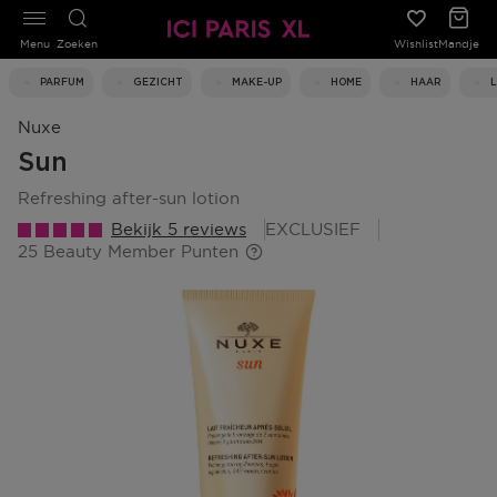
Menu
Zoeken
Wishlist
Mandje
PARFUM
GEZICHT
MAKE-UP
HOME
HAAR
Nuxe
Sun
refreshing after-sun lotion
Bekijk 5 reviews
EXCLUSIEF
25 Beauty Member Punten