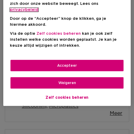
IN WINKELMANDJE
zich door onze website beweegt. Lees ons
privacybeleid
Door op de “Accepteer” knop de klikken, ga je
Levering aan huis
hiermee akkoord.
-
Op voorraad
Via de optie
Zelf cookies beheren
kan je ook zelf
instellen welke cookies worden geplaatst. Je kan je
Ophalen in een winkel
keuze altijd wijzigen of intrekken.
Ophalen in een winkel nabij jou.
Selecteer een winkel
Accepteer
Korte beschrijving
Weigeren
Lotion
Textuur
Normale huid
Alle huidtypes
Huidtype
Zelf cookies beheren
Alcohol
Sulfaten
Minerale oliën
Vrij van
Silicoonvrij
Microplastics
Meer