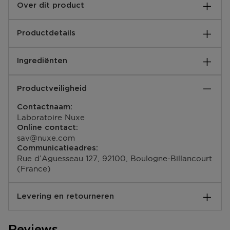
Over dit product
Satijnzachte, hydraterende & kalmerende aftersun milk
Productdetails
voor gezicht én lichaam. Verkoelt en voedt de huid na
het verblijf in de zon, zorgt voor een comfortabel
EAN code:
gevoel van de huid. Verlengt uw verkregen teint.
Ingrediënten
3264680005879
Productveiligheid
Contactnaam:
Laboratoire Nuxe
Online contact:
sav@nuxe.com
Communicatieadres:
Rue d’Aguesseau 127, 92100, Boulogne-Billancourt
(France)
Levering en retourneren
Hoe verloopt de levering?