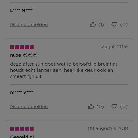
L**** M****
Misbruik melden
(1)
(0)
26 juli 2019
nuxe 😍😍😍
deze after sun doet wat ie beloofd je bruintint
houdt echt langer aan. heerlijke geur ook en
smeert fijn uit
m**** v****
Misbruik melden
(0)
(0)
08 augustus 2018
Geweldig!