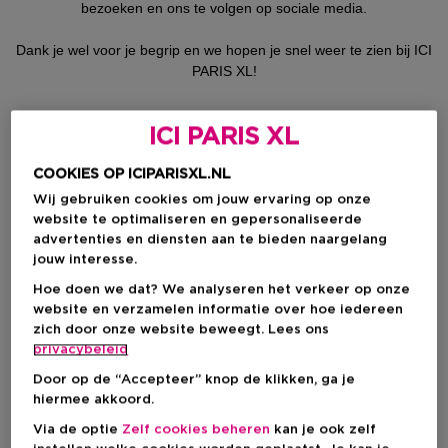
bezoeken en ons te volgen op sociale media.
Dank je wel voor je begrip en we hopen je snel weer te zien bij ICI
PARIS XL!
ICI PARIS XL
Benieuwd naar ons assortiment?
COOKIES OP ICIPARISXL.NL
Ontdek ons uitgebreide assortiment aan luxe
geuren, verzorgingsproducten en geschenksets.
Wij gebruiken cookies om jouw ervaring op onze
website te optimaliseren en gepersonaliseerde
advertenties en diensten aan te bieden naargelang
jouw interesse.
Hoe doen we dat? We analyseren het verkeer op onze
website en verzamelen informatie over hoe iedereen
zich door onze website beweegt. Lees ons
privacybeleid
Door op de “Accepteer” knop de klikken, ga je
hiermee akkoord.
Via de optie
Zelf cookies beheren
kan je ook zelf