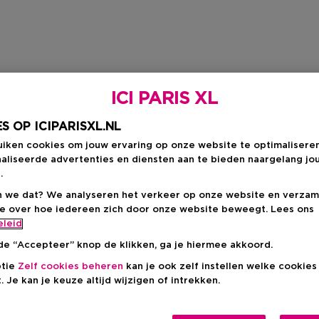
ICI PARIS XL
S OP ICIPARISXL.NL
uiken cookies om jouw ervaring op onze website te optimalisere
aliseerde advertenties en diensten aan te bieden naargelang jo
.
 we dat? We analyseren het verkeer op onze website en verzam
ie over hoe iedereen zich door onze website beweegt. Lees ons
eleid
de “Accepteer” knop de klikken, ga je hiermee akkoord.
ptie
Zelf cookies beheren
kan je ook zelf instellen welke cookie
. Je kan je keuze altijd wijzigen of intrekken.