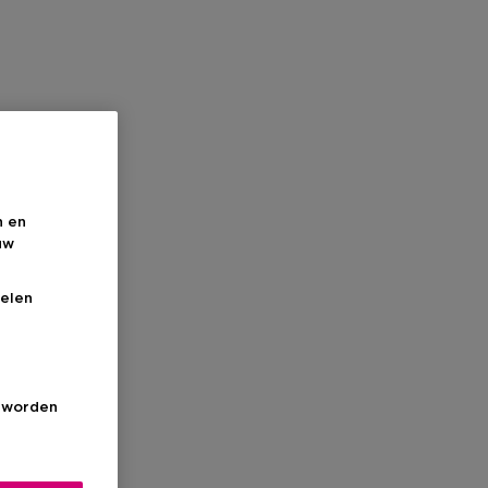
n en
uw
elen
s worden