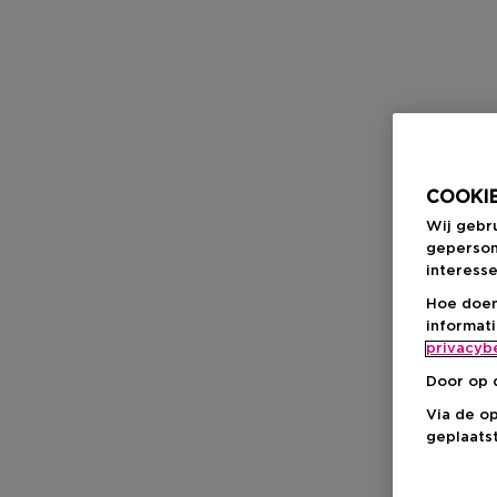
COOKIE
Wij gebr
geperson
interesse
Hoe doen
informat
privacyb
Door op 
Via de o
geplaatst