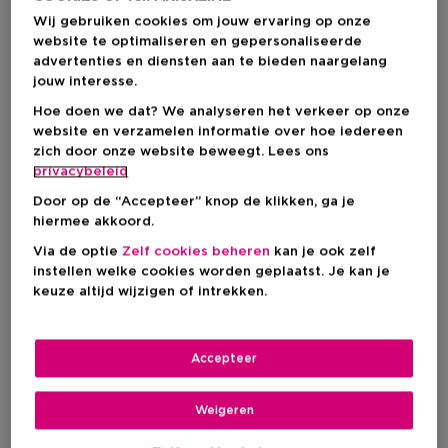
Wij gebruiken cookies om jouw ervaring op onze
website te optimaliseren en gepersonaliseerde
advertenties en diensten aan te bieden naargelang
jouw interesse.
KOOP NU
Hoe doen we dat? We analyseren het verkeer op onze
Stap 2 : Concealer
website en verzamelen informatie over hoe iedereen
zich door onze website beweegt. Lees ons
privacybeleid
Door op de “Accepteer” knop de klikken, ga je
hiermee akkoord.
Lift je gezicht met een concealer
Via de optie
Zelf cookies beheren
kan je ook zelf
Breng concealer aan onder je ogen, op de randen van je
neusvleugels
instellen welke cookies worden geplaatst. Je kan je
en op eventuele roodheden of kleine imperfecties.
keuze altijd wijzigen of intrekken.
Blend vervolgens uit met een concealerpenseel, of met jouw
favoriete beauty sponge.
Voor deze look raden wij cult-favorite
Touche Éclat
van Yves
Accepteer
Saint Laurent aan, de ideale concealer voor een natuurlijk effect.
Weigeren