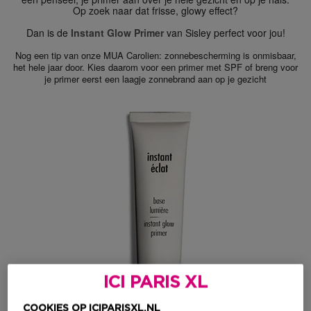
Op zoek naar dat frisse, glowy effect?
Dan is de
Instant Glow Primer
van Sisley perfect voor jou!
Nog een tip van onze MUA Carolien: zonnebescherming is onmisbaar,
het hele jaar door. Kies daarom voor een primer met SPF of breng voor
je primer eerst een laagje zonnebrand aan op je gezicht
ICI PARIS XL
COOKIES OP ICIPARISXL.NL