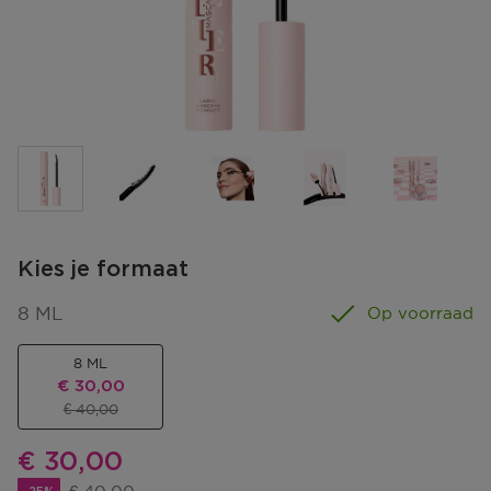
Kies je formaat
8 ML
Op voorraad
8 ML
Kortingsprijs
€ 30,00
Productprijs
€ 40,00
Kortingsprijs
€ 30,00
Productprijs