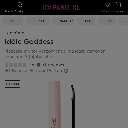
Menu
Zoeken
Wishlist
Mandje
PARFUM
GEZICHT
MAKE-UP
HOME
HAAR
Lancôme
Idôle Goddess
mascara melter verzorgende mascara remover -
squalaan & jojoba-olie
Bekijk 0 reviews
30 Beauty Member Punten
Cadeau