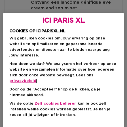
Ontvang een lancôme génifique eye
cream and serum set
Bij besteding vanaf €65 aan Lancôme
ICI PARIS XL
huidverzorging en/of make-up.
Ontdek hier
COOKIES OP ICIPARISXL.NL
Wij gebruiken cookies om jouw ervaring op onze
website te optimaliseren en gepersonaliseerde
advertenties en diensten aan te bieden naargelang
Over dit product
jouw interesse.
Lash Idôle Mascara Melter Verzorgende Mascara
Hoe doen we dat? We analyseren het verkeer op onze
Productdetails
Remover van Lancôme
website en verzamelen informatie over hoe iedereen
zich door onze website beweegt. Lees ons
Gebruiksaanwijzingen:
Ontdek een nieuw tijdperk van mascara verwijdering
privacybeleid
Ingrediënten
1
en ultieme wimperverzorging. Onze innovatieve
Gebruik de gebogen zijde van het borsteltje om de
formule, die voor 93% uit huidverzorgende
Door op de “Accepteer” knop de klikken, ga je
ISOHEXADECANE , ISONONYL ISONONANOATE ,
formule aan te brengen op de wimperwortels
ingrediënten bestaat, zoals jojoba-olie en squalaan,
hiermee akkoord.
Productveiligheid
ISODODECANE , DIMETHICONE , C30-45
2
lost zelfs de meest hardnekkige waterproof mascara
ALKYLDIMETHYLSILYL
Via de optie
Zelf cookies beheren
kan je ook zelf
Kam elke wimper van wortel tot punt met de zijde met
effectief op in slechts 1 minuut.
Contactnaam:
POLYPROPYLSILSESQUIOXANE ,
instellen welke cookies worden geplaatst. Je kan je
nano-borsteltjes
LANCOME Paris
DIMETHICONE/PEG-10/15 CROSSPOLYMER ,
keuze altijd wijzigen of intrekken.
3
Lancôme Lash Idôle Mascara Melter Verzorgende
Online contact:
PENTYLENE GLYCOL , SIMMONDSIA CHINENSIS
Laat de Mascara Melter 30 seconden inwerken voor
Mascara Remover:
consumercareNL@loreal.com
SEED OIL / JOJOBA SEED OIL , COCOS NUCIFERA