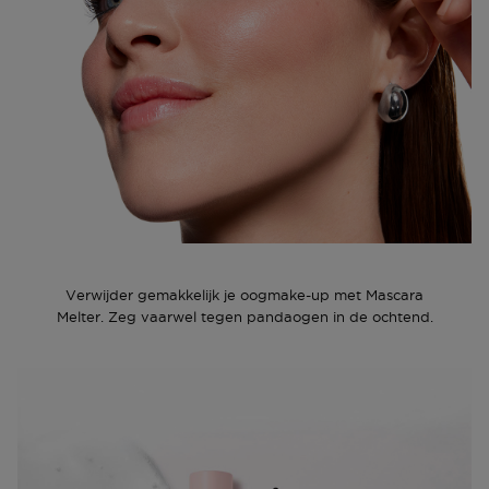
Zodra jouw pakket klaar ligt dan ontvang je een mail.
formule.
Deze kun je op vertoon van de track & trace code
ophalen.
- 94% van de vrouwen zei dat de wimpers tot 24 uur
lang verzorgd blijven*
Ga naar meer info en FAQ’s over levering.
*Consumententest bij 105 vrouwen
Retourneren
Lancôme Lash Idôle Mascara Melter Verzorgende
Mascara Remover - Squalaan & Jojoba-olie - 8g
Terugsturen
Na ontvangst van jouw bestelling producten heb je 14
dagen om deze (gedeeltelijk) terug te sturen of te
herroepen. Na de herroeping heb je dan nog eens 14
dagen de tijd om de producten te retourneren. Om
jouw bestelling te herroepen, kun je contact met ons
Verwijder gemakkelijk je oogmake-up met Mascara
opnemen of gebruikmaken van een
modelformulier
Melter. Zeg vaarwel tegen pandaogen in de ochtend.
voor herroeping
.
Omruilen of terugbrengen in de winkel
Je mag het product ook terugbrengen of omruilen in
een winkel bij jou in de buurt. Hiervoor hoef je geen
retourformulier in te vullen. Neem wel je
orderbevestiging mee.