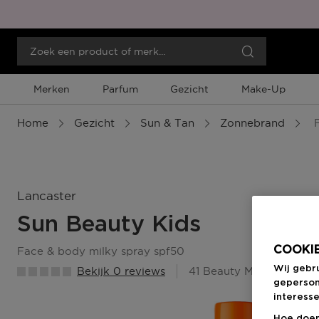
Merken
Parfum
Gezicht
Make-Up
Home
Gezicht
Sun & Tan
Zonnebrand
F
Lancaster
Sun Beauty Kids
COOKIE
face & body milky spray spf50
Wij gebr
Bekijk 0 reviews
41 Beauty Member Punt
geperson
interesse
Hoe doen