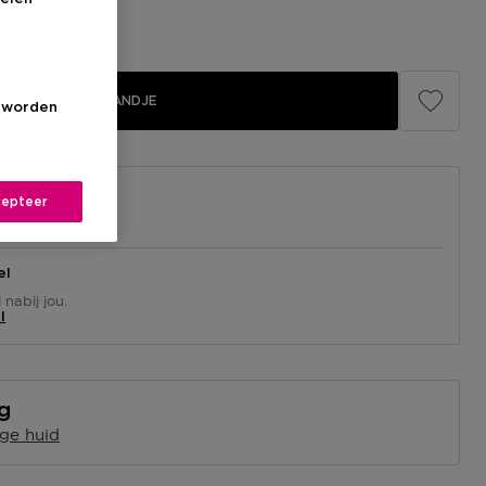
IN WINKELMANDJE
s worden
epteer
el
nabij jou.
l
ng
ge huid