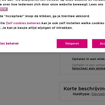
€ 41,00
ie over hoe iedereen zich door onze website beweegt. Lees ons
eleid
de “Accepteer” knop de klikken, ga je hiermee akkoord.
ptie
Zelf cookies beheren
kan je ook zelf instellen welke cookie
. Je kan je keuze altijd wijzigen of intrekken.
Levering aan huis
kies beheren
Weigeren
Acc
-
Op voorraad
Ophalen in een wink
Ophalen in een winkel 
Selecteer een winke
Korte beschrijvi
Gevoeli
Huidtype