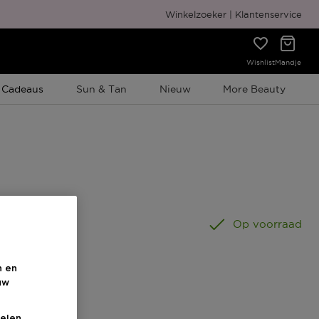
Gratis cadeauverpakking
Winkelzoeker
Klantenservice
Wishlist
Mandje
e Promotie
 Cadeaus
Sun & Tan
Nieuw
More Beauty
50 ML
Op voorraad
n en
uw
elen