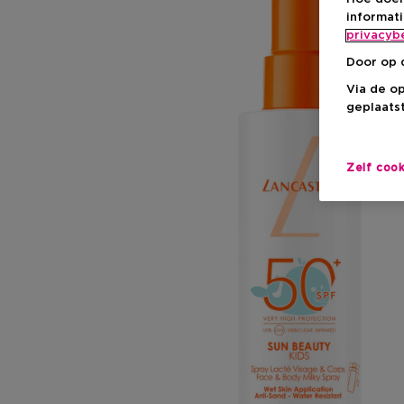
informat
privacyb
Door op 
Via de o
geplaatst
Zelf coo