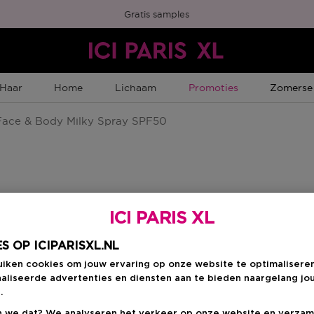
Gratis samples
Tijdelijke Promotie
Tijdelijk
Haar
Home
Lichaam
Promoties
Zomerse
ace & Body Milky Spray SPF50
ICI PARIS XL
Kies je formaat
:
1
S OP ICIPARISXL.NL
150 ML
uiken cookies om jouw ervaring op onze website te optimalisere
en
€ 41,00
aliseerde advertenties en diensten aan te bieden naargelang jo
.
 we dat? We analyseren het verkeer op onze website en verzam