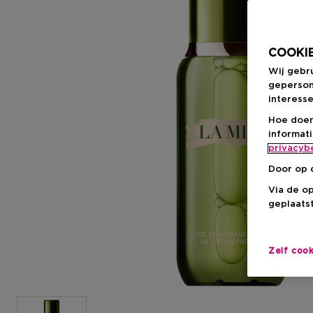
COOKIE
Wij gebr
geperson
interesse
Hoe doen
informat
privacyb
Door op 
Via de o
geplaatst
Zelf coo