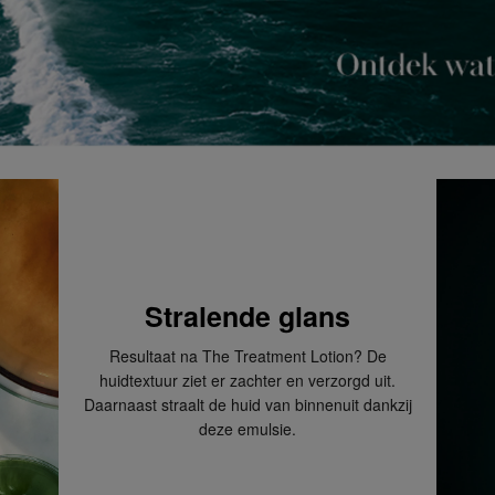
 dagen om deze
erroeping heb je dan nog
Om jouw bestelling te
kmaken van een
 winkel bij jou in de
n. Neem wel je
agina.
Stralende glans
Resultaat na The Treatment Lotion? De
huidtextuur ziet er zachter en verzorgd uit.
Daarnaast straalt de huid van binnenuit dankzij
deze emulsie.