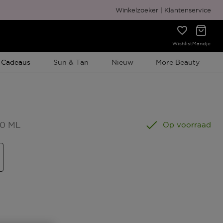
Gratis cadeauverpakking
Winkelzoeker
Klantenservice
Wishlist
Mandje
e Promotie
 Cadeaus
Sun & Tan
Nieuw
More Beauty
50 ML
Op voorraad