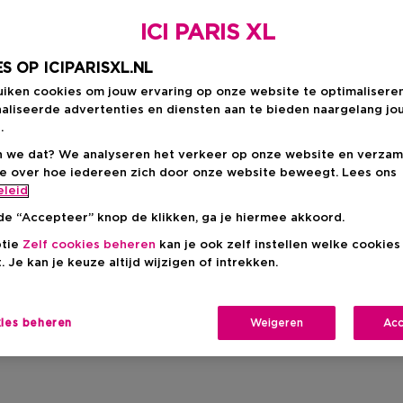
ICI PARIS XL
S OP ICIPARISXL.NL
uiken cookies om jouw ervaring op onze website te optimalisere
Levering aan huis
aliseerde advertenties en diensten aan te bieden naargelang jo
-
Op voorraad
.
 we dat? We analyseren het verkeer op onze website en verzam
Ophalen in een wink
ie over hoe iedereen zich door onze website beweegt. Lees ons
eleid
Ophalen in een winkel 
Selecteer een winke
de “Accepteer” knop de klikken, ga je hiermee akkoord.
ptie
Zelf cookies beheren
kan je ook zelf instellen welke cookie
. Je kan je keuze altijd wijzigen of intrekken.
Korte beschrijvi
Alle hu
Huidtype
Planta
Ingrediënt
kies beheren
Weigeren
Acc