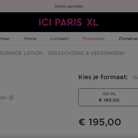
Gratis samples
Tijdelijke Promotie
Tijdelijk
Haar
Home
Lichaam
Promoties
Zomerse
ERENDE LOTION - VERZACHTEND & VERZORGEND
Kies je formaat
:
1
150 ML
ten
€ 195,00
€ 195,00