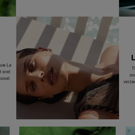
L
 uw La
T
t snel
on
boost
verza