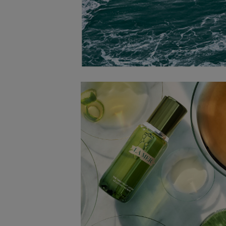
Na ontvangst van jouw bestelling producten heb je 14
(gedeeltelijk) terug te sturen of te herroepen. Na de h
eens 14 dagen de tijd om de producten te retourneren. 
herroepen, kun je contact met ons opnemen of gebrui
modelformulier voor herroeping
.
Omruilen of terugbrengen in de winkel
Je mag het product ook terugbrengen of omruilen in een
buurt. Hiervoor hoef je geen retourformulier in te vulle
orderbevestiging mee.
Ga naar meer info en FAQ’s over retourneren.
Meer vragen rond bestellen? Die vind je op onze FAQ p