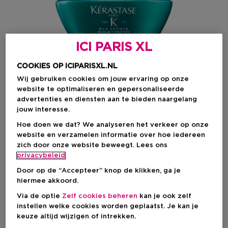
ICI PARIS XL
COOKIES OP ICIPARISXL.NL
Wij gebruiken cookies om jouw ervaring op onze
website te optimaliseren en gepersonaliseerde
advertenties en diensten aan te bieden naargelang
jouw interesse.
Kies je formaat
Hoe doen we dat? We analyseren het verkeer op onze
200 ML
Op voorraad
website en verzamelen informatie over hoe iedereen
zich door onze website beweegt. Lees ons
privacybeleid
200 ML
€ 57,10
Door op de “Accepteer” knop de klikken, ga je
hiermee akkoord.
€ 57,10
Via de optie
Zelf cookies beheren
kan je ook zelf
instellen welke cookies worden geplaatst. Je kan je
keuze altijd wijzigen of intrekken.