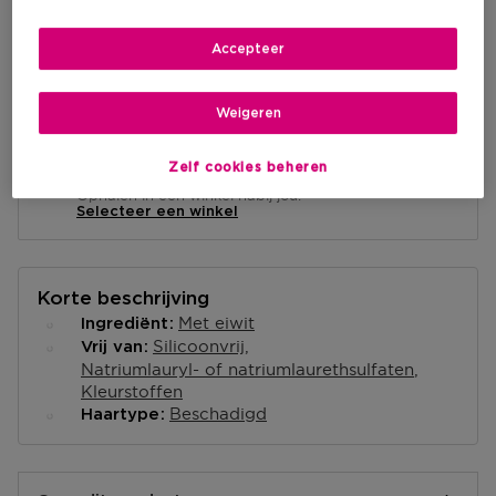
IN WINKELMANDJE
Accepteer
Levering aan huis
-
Op voorraad
Weigeren
Ophalen in een winkel
Zelf cookies beheren
Ophalen in een winkel nabij jou.
Selecteer een winkel
Korte beschrijving
Met eiwit
Ingrediënt
Silicoonvrij
Vrij van
Natriumlauryl- of natriumlaurethsulfaten
Kleurstoffen
Beschadigd
Haartype