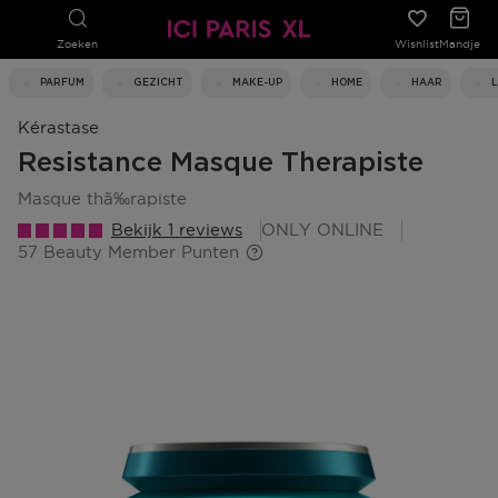
Zoeken
Wishlist
Mandje
PARFUM
GEZICHT
MAKE-UP
HOME
HAAR
Kérastase
Resistance Masque Therapiste
masque thã‰rapiste
Bekijk 1 reviews
ONLY ONLINE
57 Beauty Member Punten