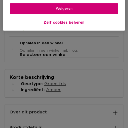
IN WINKELMANDJE
Weigeren
Levering aan huis
Zelf cookies beheren
-
Op voorraad
Ophalen in een winkel
Ophalen in een winkel nabij jou.
Selecteer een winkel
Korte beschrijving
Groen-fris
Geurtype
Amber
Ingrediënt
Over dit product
Bladeren en feestelijkheden brengen de uitgestrekte
Productdetails