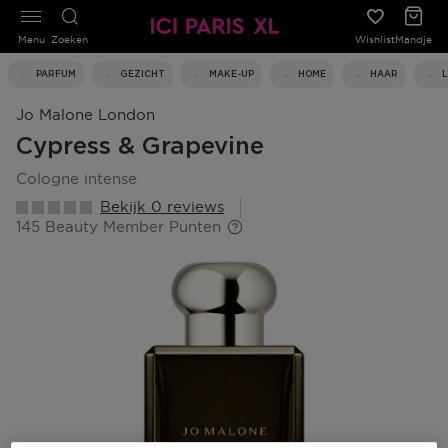
Menu
Zoeken
Wishlist
Mandje
PARFUM
GEZICHT
MAKE-UP
HOME
HAAR
Jo Malone London
Cypress & Grapevine
cologne intense
Bekijk 0 reviews
145 Beauty Member Punten