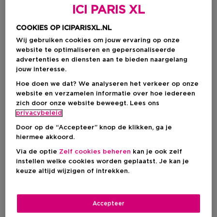
ICI PARIS XL
COOKIES OP ICIPARISXL.NL
Wij gebruiken cookies om jouw ervaring op onze
website te optimaliseren en gepersonaliseerde
advertenties en diensten aan te bieden naargelang
jouw interesse.
Hoe doen we dat? We analyseren het verkeer op onze
website en verzamelen informatie over hoe iedereen
zich door onze website beweegt. Lees ons
Kies je formaat
privacybeleid
Door op de “Accepteer” knop de klikken, ga je
50 ML
Op voorraad
hiermee akkoord.
50 ML
100 ML
Via de optie
Zelf cookies beheren
kan je ook zelf
€ 145,00
€ 205,00
instellen welke cookies worden geplaatst. Je kan je
keuze altijd wijzigen of intrekken.
€ 145,00
Accepteer