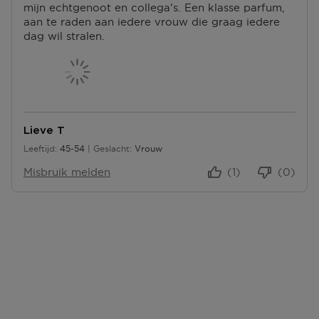
mijn echtgenoot en collega's. Een klasse parfum,
aan te raden aan iedere vrouw die graag iedere
dag wil stralen.
Lieve T
Leeftijd
45-54
Geslacht
Vrouw
45 tot 54
Misbruik melden
(1)
(0)