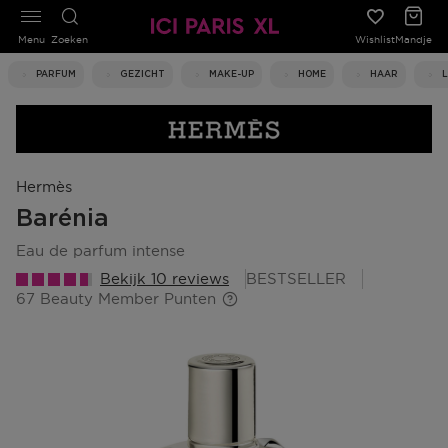
Menu
Zoeken
Wishlist
Mandje
PARFUM
GEZICHT
MAKE-UP
HOME
HAAR
Hermès
Barénia
eau de parfum intense
Bekijk 10 reviews
BESTSELLER
67 Beauty Member Punten