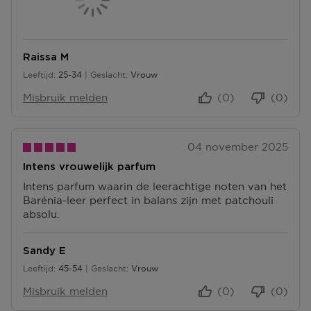
Raissa M
Leeftijd
25-34
Geslacht
Vrouw
25 tot 34
Misbruik melden
(0)
(0)
04 november 2025
Intens vrouwelijk parfum
Intens parfum waarin de leerachtige noten van het
Barénia-leer perfect in balans zijn met patchouli
absolu.
Sandy E
Leeftijd
45-54
Geslacht
Vrouw
45 tot 54
Misbruik melden
(0)
(0)