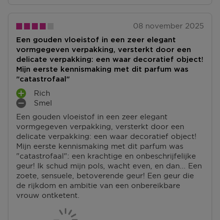
Meer vragen rond bestellen? Die vind je op onze FAQ
pagina.
08 november 2025
Een gouden vloeistof in een zeer elegant
vormgegeven verpakking, versterkt door een
delicate verpakking: een waar decoratief object!
Mijn eerste kennismaking met dit parfum was
"catastrofaal"
Rich
P
Smel
L
M
Een gouden vloeistof in een zeer elegant
U
I
vormgegeven verpakking, versterkt door een
S
N
delicate verpakking: een waar decoratief object!
P
P
Mijn eerste kennismaking met dit parfum was
U
U
"catastrofaal": een krachtige en onbeschrijfelijke
N
N
geur! Ik schud mijn pols, wacht even, en dan... Een
T
T
zoete, sensuele, betoverende geur! Een geur die
E
E
de rijkdom en ambitie van een onbereikbare
N
N
vrouw ontketent.