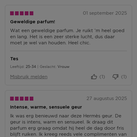
01 september 2025
Geweldige parfum!
Wat een geweldige parfum. Je ruikt ‘m heel goed
en lang. Het is een zeer sterke lucht, dus daar
moet je wel van houden. Heel chic.
Tes
Leeftijd
25-34
Geslacht
Vrouw
25 tot 34
Misbruik melden
(1)
(1)
27 augustus 2025
Intense, warme, sensuele geur
Ik was erg benieuwd naar deze Hermès geur. De
geur is intens, warm en sensueel. Ik draag dit
parfum erg graag omdat hij heel de dag door fris
blijft ruiken. Ik kreeg reeds vele complimenten van