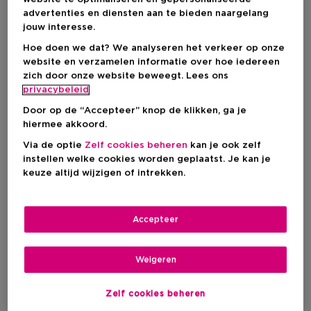
advertenties en diensten aan te bieden naargelang
125 ML
jouw interesse.
Kortingsprijs
€ 132,00
Productprijs
€ 176,00
Hoe doen we dat? We analyseren het verkeer op onze
website en verzamelen informatie over hoe iedereen
Kortingsprijs
€ 67,50
zich door onze website beweegt. Lees ons
privacybeleid
Productprijs
€ 90,00
Door op de “Accepteer” knop de klikken, ga je
hiermee akkoord.
IN WINKELMANDJE
Via de optie
Zelf cookies beheren
kan je ook zelf
instellen welke cookies worden geplaatst. Je kan je
keuze altijd wijzigen of intrekken.
Levering aan huis
-
Op voorraad
Accepteer
Ophalen in een winkel
Ophalen in een winkel nabij jou.
Weigeren
Selecteer een winkel
Zelf cookies beheren