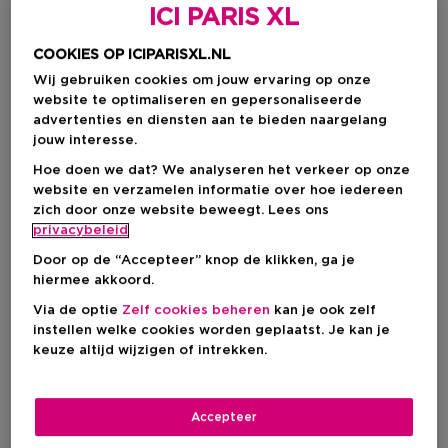
ICI PARIS XL
COOKIES OP ICIPARISXL.NL
Wij gebruiken cookies om jouw ervaring op onze
website te optimaliseren en gepersonaliseerde
advertenties en diensten aan te bieden naargelang
jouw interesse.
Hoe doen we dat? We analyseren het verkeer op onze
website en verzamelen informatie over hoe iedereen
zich door onze website beweegt. Lees ons
Kies je formaat
privacybeleid
Door op de “Accepteer” knop de klikken, ga je
170 G
Niet op voorraad
hiermee akkoord.
Via de optie
Zelf cookies beheren
kan je ook zelf
170 G
instellen welke cookies worden geplaatst. Je kan je
€ 15,50
keuze altijd wijzigen of intrekken.
€ 15,50
Accepteer
BEKIJK WINKELVOORRAAD