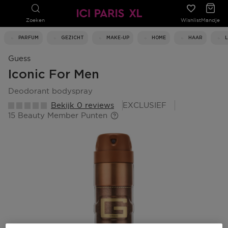
Zoeken
Wishlist
Mandje
PARFUM
GEZICHT
MAKE-UP
HOME
HAAR
Guess
Iconic For Men
deodorant bodyspray
Bekijk 0 reviews
EXCLUSIEF
15 Beauty Member Punten