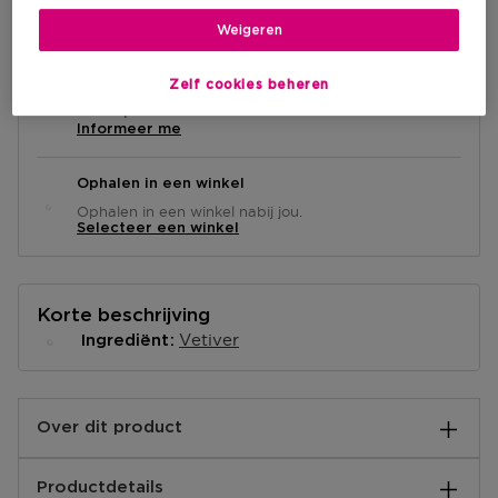
Weigeren
Zelf cookies beheren
Levering aan huis
Niet op voorraad
Informeer me
Ophalen in een winkel
Ophalen in een winkel nabij jou.
Selecteer een winkel
Korte beschrijving
Vetiver
Ingrediënt
Over dit product
De aromatische fougère geur GUESS ICONIC MEN
Productdetails
belichaamt het gevoel van vrijheid, aantrekkingskracht