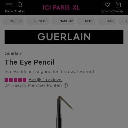
Menu
Zoeken
Wishlist
Mandje
PARFUM
GEZICHT
MAKE-UP
HOME
HAAR
Guerlain
The Eye Pencil
intense kleur, langhoudend en waterproof
Bekijk 1 reviews
24 Beauty Member Punten