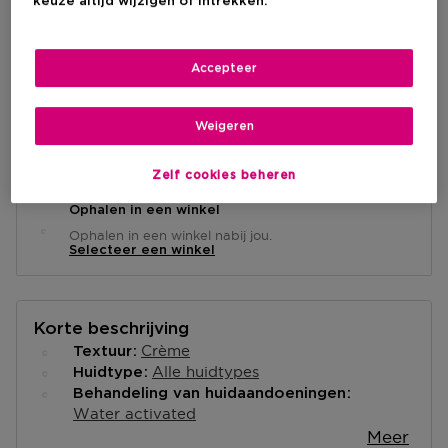
keuze altijd wijzigen of intrekken.
IN WINKELMANDJE
Accepteer
Weigeren
Levering aan huis
-
Op voorraad
Zelf cookies beheren
Ophalen in een winkel
Ophalen in een winkel nabij jou.
Selecteer een winkel
Korte beschrijving
Crème
Textuur
Alle huidtypes
Huidtype
Behandeling van huidaandoeningen
Water activated
Meer