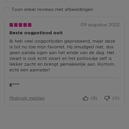
Ga naar meer info en FAQ’s over levering.
Toon enkel reviews met afbeeldingen
Retourneren
Terugsturen
09 augustus 2022
Na ontvangst van jouw bestelling producten heb je 14
Beste oogpotlood ooit
dagen om deze (gedeeltelijk) terug te sturen of te
herroepen. Na de herroeping heb je dan nog eens 14
Ik heb veel oogpotloden geprobeerd, maar deze
dagen de tijd om de producten te retourneren. Om
is tot nu toe mijn favoriet. Hij smudged niet, dus
jouw bestelling te herroepen, kun je contact met ons
geen panda ogen aan het einde van de dag. Het
opnemen of gebruikmaken van een
modelformulier
zwart is ook echt zwart en het potloodje zelf is
voor herroeping
.
lekker zacht en brengt gemakkelijk aan. Kortom,
echt een aanrader!
Omruilen of terugbrengen in de winkel
Je mag het product ook terugbrengen of omruilen in
E****
een winkel bij jou in de buurt. Hiervoor hoef je geen
retourformulier in te vullen. Neem wel je
Misbruik melden
(8)
(0)
orderbevestiging mee.
Ga naar meer info en FAQ’s over retourneren.
Meer vragen rond bestellen? Die vind je op onze FAQ
pagina.