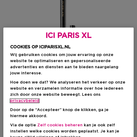
ICI PARIS XL
COOKIES OP ICIPARISXL.NL
Wij gebruiken cookies om jouw ervaring op onze
website te optimaliseren en gepersonaliseerde
advertenties en diensten aan te bieden naargelang
jouw interesse.
Hoe doen we dat? We analyseren het verkeer op onze
website en verzamelen informatie over hoe iedereen
Kies je kleur
zich door onze website beweegt. Lees ons
privacybeleid
05 Jungle Green
Op voorraad
Door op de “Accepteer” knop de klikken, ga je
hiermee akkoord.
Via de optie
Zelf cookies beheren
kan je ook zelf
Kortingsprijs
€ 24,04
instellen welke cookies worden geplaatst. Je kan je
Productprijs
€ 32,05