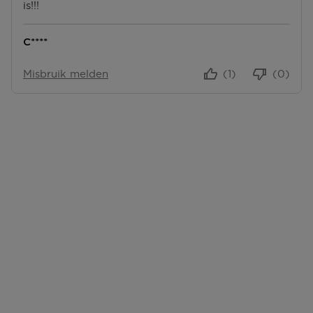
is!!!
C****
Misbruik melden
(1)
(0)