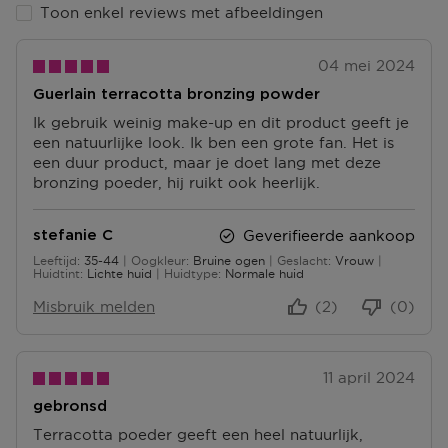
Toon enkel reviews met afbeeldingen
Retourneren
Terugsturen
04 mei 2024
Na ontvangst van jouw bestelling producten heb je 14
Guerlain terracotta bronzing powder
dagen om deze (gedeeltelijk) terug te sturen of te
herroepen. Na de herroeping heb je dan nog eens 14
Ik gebruik weinig make-up en dit product geeft je
dagen de tijd om de producten te retourneren. Om
een natuurlijke look. Ik ben een grote fan. Het is
jouw bestelling te herroepen, kun je contact met ons
een duur product, maar je doet lang met deze
opnemen of gebruikmaken van een
modelformulier
bronzing poeder, hij ruikt ook heerlijk.
voor herroeping
.
Geverifieerde aankoop
stefanie C
Omruilen of terugbrengen in de winkel
Je mag het product ook terugbrengen of omruilen in
Leeftijd
35-44
Oogkleur
Bruine ogen
Geslacht
Vrouw
35 tot 44
Huidtint
Lichte huid
Huidtype
Normale huid
een winkel bij jou in de buurt. Hiervoor hoef je geen
retourformulier in te vullen. Neem wel je
Misbruik melden
(2)
(0)
orderbevestiging mee.
Ga naar meer info en FAQ’s over retourneren.
11 april 2024
Meer vragen rond bestellen? Die vind je op onze FAQ
gebronsd
pagina.
Terracotta poeder geeft een heel natuurlijk,