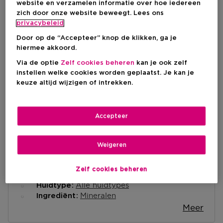
website en verzamelen informatie over hoe iedereen
zich door onze website beweegt. Lees ons
privacybeleid
IN WINKELMANDJE
Door op de “Accepteer” knop de klikken, ga je
hiermee akkoord.
Via de optie
Zelf cookies beheren
kan je ook zelf
Levering aan huis
instellen welke cookies worden geplaatst. Je kan je
-
Op voorraad
keuze altijd wijzigen of intrekken.
Ophalen in een winkel
Accepteer
Ophalen in een winkel nabij jou.
Selecteer een winkel
Weigeren
Korte beschrijving
Zelf cookies beheren
Compact
Textuur
Alle huidtypes
Huidtype
Mineralen
Ingrediënt
Meer