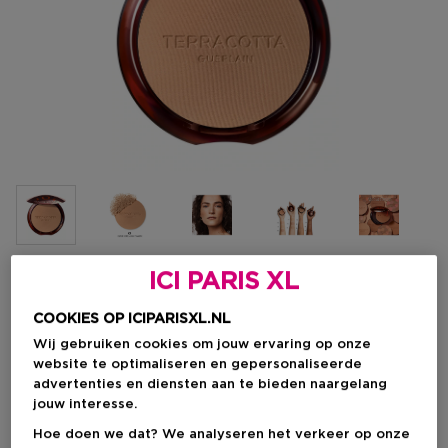
ICI PARIS XL
Kies je kleur
COOKIES OP ICIPARISXL.NL
01 CLAIR DORÉ
Op voorraad
Wij gebruiken cookies om jouw ervaring op onze
website te optimaliseren en gepersonaliseerde
advertenties en diensten aan te bieden naargelang
jouw interesse.
Kortingsprijs
€ 44,21
Hoe doen we dat? We analyseren het verkeer op onze
Productprijs
€ 58,95