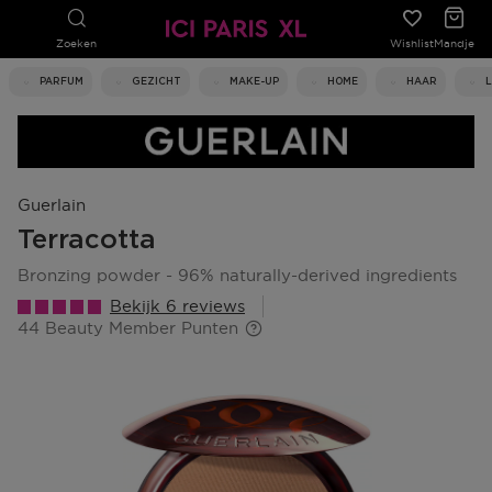
Zoeken
Wishlist
Mandje
PARFUM
GEZICHT
MAKE-UP
HOME
HAAR
Guerlain
Terracotta
bronzing powder - 96% naturally-derived ingredients
Bekijk 6 reviews
44 Beauty Member Punten