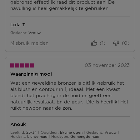
gebronsd effect! Ik raad dit product aan! De
navulling is heel gemakkelijk te gebruiken
Lola T
Geslacht
Vrouw
Misbruik melden
(1)
(0)
03 november 2023
Waanzinnig mooi
Wat een geweldige bronzer is dit! Ik gebruik het
als blush en contour in 1, ideaal. Met een kwast
blendt het prachtig in de huid en geeft een
natuurlijk resultaat. En de geur.. Die is heerlijk! Het
ruikt gewoon naar de zon.
Anouk
Leeftijd
25-34
Oogkleur
Bruine ogen
Geslacht
Vrouw
25 tot 34
Huidtint
Lichte huid
Huidtype
Gemengde huid