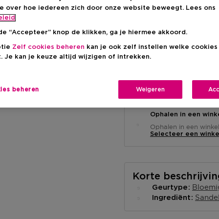
Productprijs
€ 172,00
-20%
ie over hoe iedereen zich door onze website beweegt. Lees ons
eleid
de “Accepteer” knop de klikken, ga je hiermee akkoord.
ptie
Zelf cookies beheren
kan je ook zelf instellen welke cookie
. Je kan je keuze altijd wijzigen of intrekken.
Levering aan huis
-
kies beheren
Weigeren
Acc
Op voorraad
Ophalen in een wink
Ophalen in een winkel 
Selecteer een winke
Korte beschrijvi
Bloemi
Geurtype
Sande
Ingrediënt