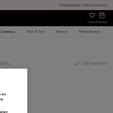
Gratis cadeauverpakking
Winkelzoeker
Klantenservice
Wishlist
Mandje
e Promotie
 Cadeaus
Sun & Tan
Nieuw
More Beauty
50 ML
Op voorraad
n en
uw
s
elen