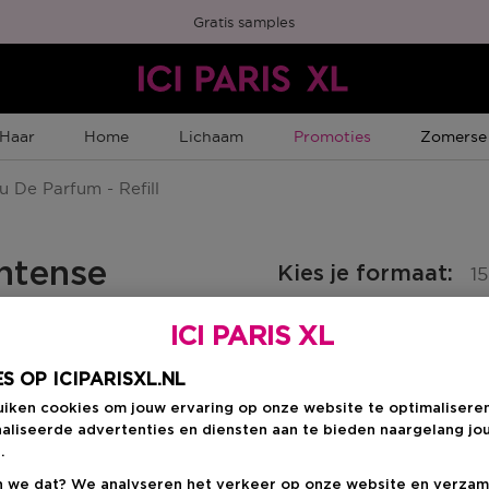
Gratis samples
Tijdelijke Promotie
Tijdelijk
Haar
Home
Lichaam
Promoties
Zomerse
 De Parfum - Refill
ntense
Kies je formaat
:
1
150 ML
ICI PARIS XL
ten
Kortingsprijs
€ 137,60
Productprijs
€ 172,00
S OP ICIPARISXL.NL
uiken cookies om jouw ervaring op onze website te optimalisere
aliseerde advertenties en diensten aan te bieden naargelang jo
Kortingsprij
€ 137,60
.
 we dat? We analyseren het verkeer op onze website en verzam