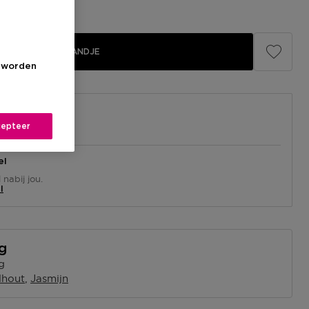
IN WINKELMANDJE
s worden
epteer
el
nabij jou.
l
ng
g
lhout
Jasmijn