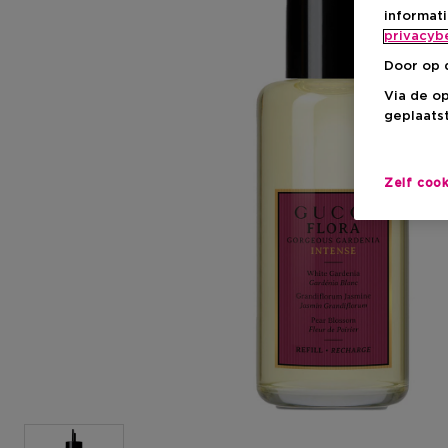
informat
privacyb
Door op 
Via de o
geplaatst
Zelf coo