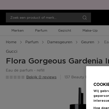
Merken
Parfum
Gezicht
Make-Up
Home
Parfum
Damesgeuren
Geuren
Eau
Gucci
Flora Gorgeous Gardenia I
eau de parfum - refill
Bekijk 0 reviews
137 Beauty Member Pun
COOKIE
Wij gebr
geperson
interesse
Hoe doen