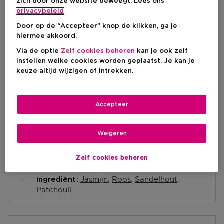
zich door onze website beweegt. Lees ons
privacybeleid
IN WINKELMANDJE
Door op de “Accepteer” knop de klikken, ga je
hiermee akkoord.
Via de optie
Zelf cookies beheren
kan je ook zelf
instellen welke cookies worden geplaatst. Je kan je
Levering aan huis
keuze altijd wijzigen of intrekken.
-
Op voorraad
Ophalen in een winkel
Accepteer
Ophalen in een winkel nabij jou.
Selecteer een winkel
Weigeren
Korte beschrijving
Zelf cookies beheren
Bloemig
Geurtype
Jasmijn
Roos
Sandelhout
Ingrediënt
Patchouli