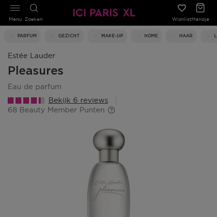
Menu
Zoeken
Wishlist
Mandje
PARFUM
GEZICHT
MAKE-UP
HOME
HAAR
Estée Lauder
Pleasures
eau de parfum
Bekijk 6 reviews
68 Beauty Member Punten