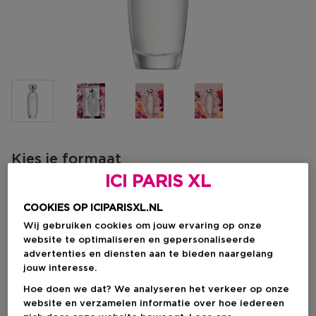
Kies je formaat
ICI PARIS XL
30 ML
Op voorraad
COOKIES OP ICIPARISXL.NL
30 ML
50 ML
100 ML
Wij gebruiken cookies om jouw ervaring op onze
Kortingsprijs
Kortingsprijs
Kortingsprijs
€ 68,00
€ 96,80
€ 128,00
website te optimaliseren en gepersonaliseerde
Productprijs
Productprijs
Productprijs
€ 85,00
€ 121,00
€ 160,00
advertenties en diensten aan te bieden naargelang
jouw interesse.
Kortingsprijs
€ 68,00
Hoe doen we dat? We analyseren het verkeer op onze
Productprijs
€ 85,00
-20%
website en verzamelen informatie over hoe iedereen