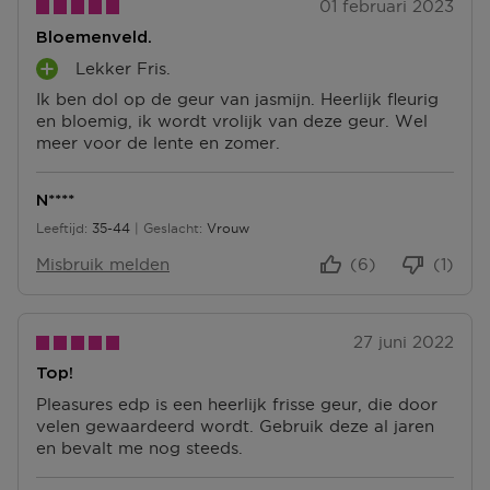
Terugsturen
01 februari 2023
Na ontvangst van jouw bestelling producten heb je 14
Bloemenveld.
dagen om deze (gedeeltelijk) terug te sturen of te
herroepen. Na de herroeping heb je dan nog eens 14
Lekker Fris.
P
dagen de tijd om de producten te retourneren. Om
Ik ben dol op de geur van jasmijn. Heerlijk fleurig
L
jouw bestelling te herroepen, kun je contact met ons
en bloemig, ik wordt vrolijk van deze geur. Wel
U
opnemen of gebruikmaken van een
modelformulier
meer voor de lente en zomer.
S
voor herroeping
.
P
U
Omruilen of terugbrengen in de winkel
N****
N
Je mag het product ook terugbrengen of omruilen in
Leeftijd
35-44
Geslacht
Vrouw
T
35 tot 44
een winkel bij jou in de buurt. Hiervoor hoef je geen
E
retourformulier in te vullen. Neem wel je
Misbruik melden
(6)
(1)
N
orderbevestiging mee.
Ga naar meer info en FAQ’s over retourneren.
27 juni 2022
Meer vragen rond bestellen? Die vind je op onze FAQ
Top!
pagina.
Pleasures edp is een heerlijk frisse geur, die door
velen gewaardeerd wordt. Gebruik deze al jaren
en bevalt me nog steeds.