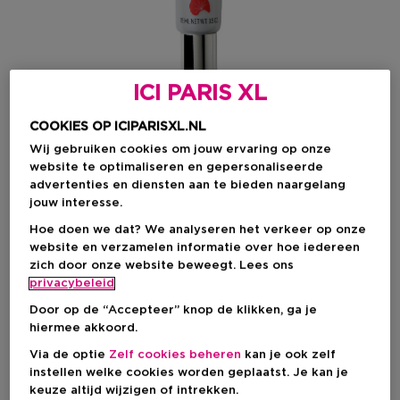
ICI PARIS XL
COOKIES OP ICIPARISXL.NL
Wij gebruiken cookies om jouw ervaring op onze
website te optimaliseren en gepersonaliseerde
advertenties en diensten aan te bieden naargelang
Kies je kleur
jouw interesse.
Hoe doen we dat? We analyseren het verkeer op onze
CLAIR
Op voorraad
website en verzamelen informatie over hoe iedereen
zich door onze website beweegt. Lees ons
privacybeleid
€ 23,90
Door op de “Accepteer” knop de klikken, ga je
hiermee akkoord.
Via de optie
Zelf cookies beheren
kan je ook zelf
IN WINKELMANDJE
instellen welke cookies worden geplaatst. Je kan je
keuze altijd wijzigen of intrekken.