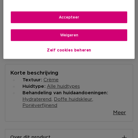
Levering aan huis
Accepteer
-
Op voorraad
Weigeren
Ophalen in een winkel
Ophalen in een winkel nabij jou.
Selecteer een winkel
Zelf cookies beheren
Korte beschrijving
Crème
Textuur
Alle huidtypes
Huidtype
Behandeling van huidaandoeningen
Hydraterend
Doffe huidskleur
Poriëverfijnend
Meer
Over dit product