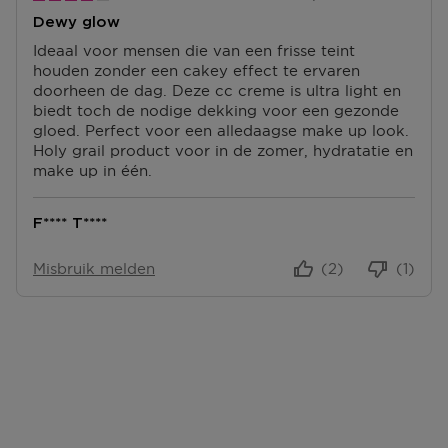
Na ontvangst van jouw bestelling producten heb je 14
Dewy glow
dagen om deze (gedeeltelijk) terug te sturen of te
herroepen. Na de herroeping heb je dan nog eens 14
Ideaal voor mensen die van een frisse teint
dagen de tijd om de producten te retourneren. Om
houden zonder een cakey effect te ervaren
jouw bestelling te herroepen, kun je contact met ons
doorheen de dag. Deze cc creme is ultra light en
opnemen of gebruikmaken van een
modelformulier
biedt toch de nodige dekking voor een gezonde
voor herroeping
.
gloed. Perfect voor een alledaagse make up look.
Holy grail product voor in de zomer, hydratatie en
Omruilen of terugbrengen in de winkel
make up in één.
Je mag het product ook terugbrengen of omruilen in
een winkel bij jou in de buurt. Hiervoor hoef je geen
F**** T****
retourformulier in te vullen. Neem wel je
orderbevestiging mee.
Misbruik melden
(2)
(1)
Ga naar meer info en FAQ’s over retourneren.
Meer vragen rond bestellen? Die vind je op onze FAQ
pagina.