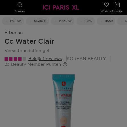
Zoeken
Wishlist
Mandje
PARFUM
GEZICHT
MAKE-UP
HOME
HAAR
Erborian
Cc Water Clair
verse foundation gel
Bekijk 1 reviews
KOREAN BEAUTY
23 Beauty Member Punten