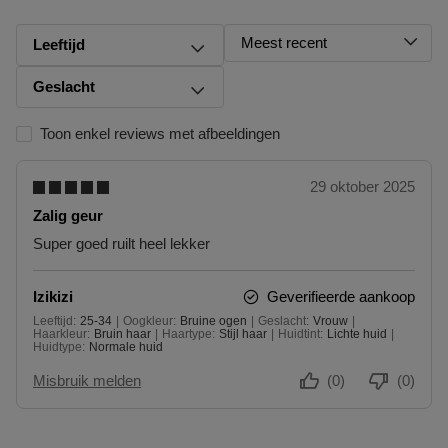
Omruilen of terugbrengen in de winkel
Meest recent
Je mag het product ook terugbrengen of omruilen in een winkel
Leeftijd
bij jou in de buurt. Hiervoor hoef je geen retourformulier in te
vullen. Neem wel je orderbevestiging mee.
Geslacht
Ga naar meer info en FAQ’s over retourneren.
Toon enkel reviews met afbeeldingen
Meer vragen rond bestellen? Die vind je op onze FAQ pagina.
29 oktober 2025
Zalig geur
Super goed ruilt heel lekker
Izikizi
Geverifieerde aankoop
Leeftijd
25-34
Oogkleur
Bruine ogen
Geslacht
Vrouw
25 tot 34
Haarkleur
Bruin haar
Haartype
Stijl haar
Huidtint
Lichte huid
Huidtype
Normale huid
Misbruik melden
(0)
(0)