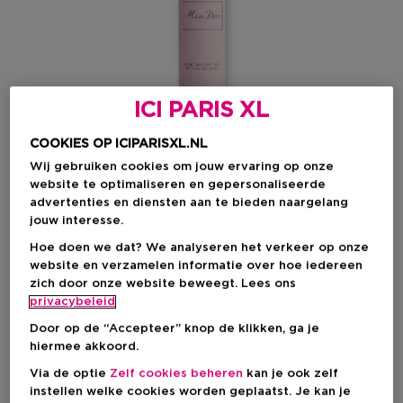
ICI PARIS XL
COOKIES OP ICIPARISXL.NL
Wij gebruiken cookies om jouw ervaring op onze
website te optimaliseren en gepersonaliseerde
advertenties en diensten aan te bieden naargelang
jouw interesse.
Hoe doen we dat? We analyseren het verkeer op onze
Kies je formaat
website en verzamelen informatie over hoe iedereen
zich door onze website beweegt. Lees ons
100 ML
Op voorraad
privacybeleid
Door op de “Accepteer” knop de klikken, ga je
100 ML
hiermee akkoord.
Kortingsprijs
€ 47,36
Via de optie
Zelf cookies beheren
kan je ook zelf
Productprijs
€ 59,20
instellen welke cookies worden geplaatst. Je kan je