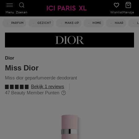
Menu
Zoeken
Wishlist
Mandje
PARFUM
GEZICHT
MAKE-UP
HOME
HAAR
Dior
Miss Dior
miss dior geparfumeerde deodorant
Bekijk 1 reviews
47 Beauty Member Punten